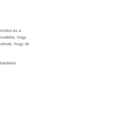
smódot és a
 továbbá, hogy
soknak, hogy ők
atvédelmi