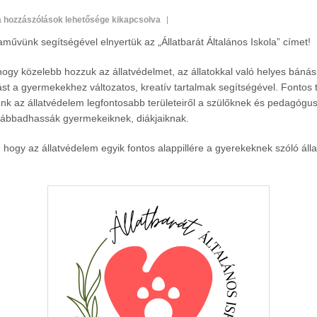
llatbarát
a hozzászólások lehetősége kikapcsolva
ltalános
aművünk segítségével elnyertük az „Állatbarát Általános Iskola” címet!
skola
bejegyzéshez
hogy közelebb hozzuk az állatvédelmet, az állatokkal való helyes báná
rtást a gyermekekhez változatos, kreatív tartalmak segítségével. Fontos
unk az állatvédelem legfontosabb területeiről a szülőknek és pedagógu
ovábbadhassák gyermekeiknek, diákjaiknak.
hogy az állatvédelem egyik fontos alappillére a gyerekeknek szóló áll