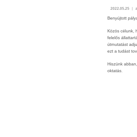
Á
2022.05.25
Á
Benyújtott pály
I
Közös célunk, 
felelős állatta
útmutatást adj
ezt a tudást t
Hiszünk abban, 
oktatás.