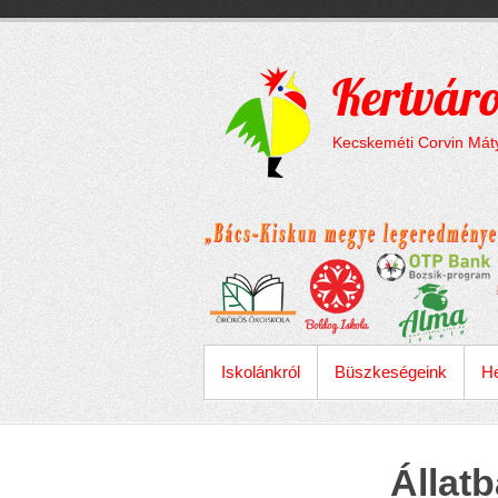
Megszakítás
Skip
to
content
Kertváro
Kecskeméti Corvin Máty
ELSŐDLEGES MENÜ
Iskolánkról
Büszkeségeink
He
Állatb