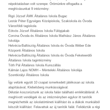
népoktatásban volt szerepe. Örömünkre elfogadta a
meghívásunkat 9 intézmény:
Rigó József ÁMK Általános Iskola Bugac
Lestár Péter Egységes Középiskola, Szakiskola és Óvoda
Városföldi tagiskola
Eötvös József Általános Iskola Fülöpjakab
Corvina Óvoda és Általános Iskola Mathiász János Általános
Iskolája
Helvécia-Ballószög Általános Iskola és Óvoda Wéber Ede
Központi Általános Iskola
Helvécia-Ballószög Általános Iskola és Óvoda Feketeerdői
Általános Iskola tagintézmény
Tóth Pál Általános Iskola Kunszállás
Kálmán Lajos NOMH – Ménteleki Általános Iskolája
Szentkirályi Általános Iskola
Így velünk együtt 10 csapat ismerkedett játékosan az iskola
alapításával, Klebelsberg munkásságával.
Délután koszorúztunk az iskola falán található emléktáblánál. A
meghívott vendégek és az intézményben egykor itt tanítók
megnézhették az iskolatörténeti kiállítást és a diákok munkáiból
készült kiállítást. Felavattuk az új tanítók falát. Felidéztük a régi