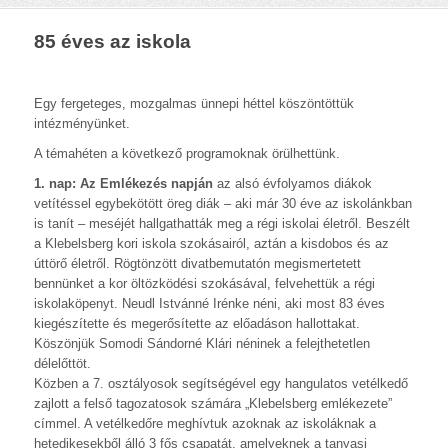
85 éves az iskola
Egy fergeteges, mozgalmas ünnepi héttel köszöntöttük
intézményünket.
A témahéten a következő programoknak örülhettünk.
1. nap: Az Emlékezés napján
az alsó évfolyamos diákok
vetítéssel egybekötött öreg diák – aki már 30 éve az iskolánkban
is tanít – meséjét hallgathatták meg a régi iskolai életről. Beszélt
a Klebelsberg kori iskola szokásairól, aztán a kisdobos és az
úttörő életről. Rögtönzött divatbemutatón megismertetett
bennünket a kor öltözködési szokásával, felvehettük a régi
iskolaköpenyt. Neudl Istvánné Irénke néni, aki most 83 éves
kiegészítette és megerősítette az előadáson hallottakat.
Köszönjük Somodi Sándorné Klári néninek a felejthetetlen
délelőttöt.
Közben a 7. osztályosok segítségével egy hangulatos vetélkedő
zajlott a felső tagozatosok számára „Klebelsberg emlékezete”
címmel. A vetélkedőre meghívtuk azoknak az iskoláknak a
hetedikesekből álló 3 fős csapatát, amelyeknek a tanyasi