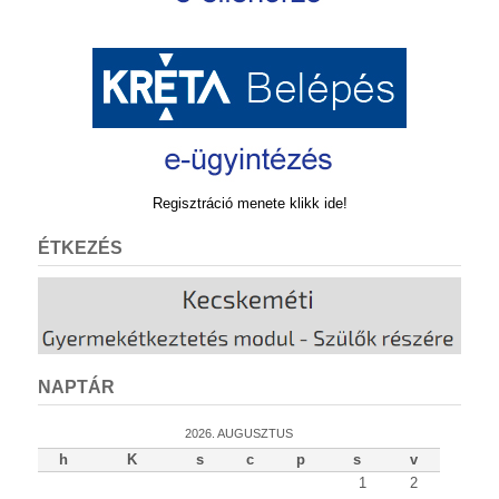
Regisztráció menete klikk ide!
ÉTKEZÉS
NAPTÁR
2026. AUGUSZTUS
h
K
s
c
p
s
v
1
2