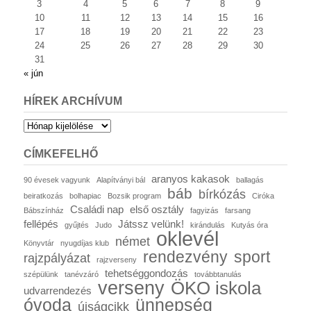
3
4
5
6
7
8
9
10
11
12
13
14
15
16
17
18
19
20
21
22
23
24
25
26
27
28
29
30
31
« jún
HÍREK ARCHÍVUM
Hírek
archívum
CÍMKEFELHŐ
aranyos kakasok
90 évesek vagyunk
Alapítványi bál
ballagás
báb
bírkózás
beiratkozás
bolhapiac
Bozsik program
Ciróka
Családi nap
első osztály
Bábszínház
fagyizás
farsang
fellépés
Játssz velünk!
gyűjtés
Judo
kirándulás
Kutyás óra
oklevél
német
Könyvtár
nyugdíjas klub
rendezvény
sport
rajzpályázat
rajzverseny
tehetséggondozás
szépülünk
tanévzáró
továbbtanulás
verseny
ÖKO iskola
udvarrendezés
óvoda
ünnepség
újságcikk