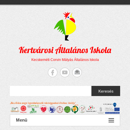
Megszakítás
Skip
to
content
Kertvárosi Általános Iskola
Kecskeméti Corvin Mátyás Általános Iskola
Keresés
Menü