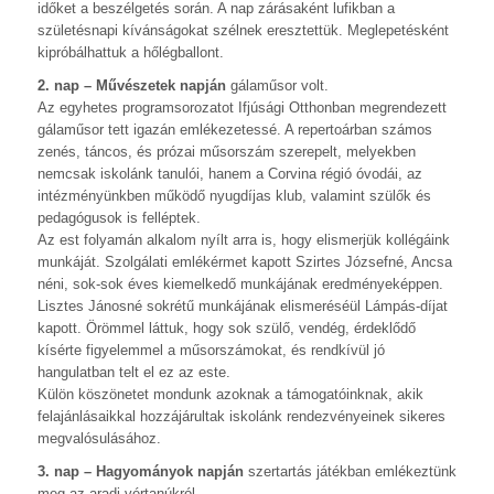
időket a beszélgetés során. A nap zárásaként lufikban a
születésnapi kívánságokat szélnek eresztettük. Meglepetésként
kipróbálhattuk a hőlégballont.
2. nap – Művészetek napján
gálaműsor volt.
Az egyhetes programsorozatot Ifjúsági Otthonban megrendezett
gálaműsor tett igazán emlékezetessé. A repertoárban számos
zenés, táncos, és prózai műsorszám szerepelt, melyekben
nemcsak iskolánk tanulói, hanem a Corvina régió óvodái, az
intézményünkben működő nyugdíjas klub, valamint szülők és
pedagógusok is felléptek.
Az est folyamán alkalom nyílt arra is, hogy elismerjük kollégáink
munkáját. Szolgálati emlékérmet kapott Szirtes Józsefné, Ancsa
néni, sok-sok éves kiemelkedő munkájának eredményeképpen.
Lisztes Jánosné sokrétű munkájának elismeréséül Lámpás-díjat
kapott. Örömmel láttuk, hogy sok szülő, vendég, érdeklődő
kísérte figyelemmel a műsorszámokat, és rendkívül jó
hangulatban telt el ez az este.
Külön köszönetet mondunk azoknak a támogatóinknak, akik
felajánlásaikkal hozzájárultak iskolánk rendezvényeinek sikeres
megvalósulásához.
3. nap – Hagyományok napján
szertartás játékban emlékeztünk
meg az aradi vértanúkról.