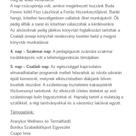
A nap csúcspontja volt, amikor megérkezett hozzánk Buda
Ferenc költő Füzi Lászlóval a Forrás főszerkesztőjével. Baráti
hangú, kötetlen beszélgetésen vallattuk őket munkájukról. Ők
pedig állták a sarat és kitartóan válaszoltak a kérdéseinkre.
Az alsósoknak pedig játékos könyvtári foglalkozást tartottak a
Családi ünnepi könyvhét rendezvény keretén belül a megyei
könyvtár munkatársai.
4. nap – Szakmai nap
: A pedagógusok számára szakmai
továbbképzés volt a tehetséggondozás témájában.
5. nap – Családi nap
: Az egészséggel kapcsolatos
elmaradhatatlan programok mellett felavattuk az iskola udvarán
épült kemencét, melynek elkészítésében diákjaink bőven
kivették részüket. A születésnap tiszteletére kakaspörkölt
főzőversenyt tartottunk. Az elkészült ízletes ételeket az esti
születésnapi bulin fogyasztottuk el. Hajnalig tartott a mulatság a
szülőkkel, a régi tanítványokkal és a városrész lakóival együtt.
Támogatóink:
Aranykor Wellness és Termálfürdő
Boróka Szabadidősport Egyesület
Csapó Imre