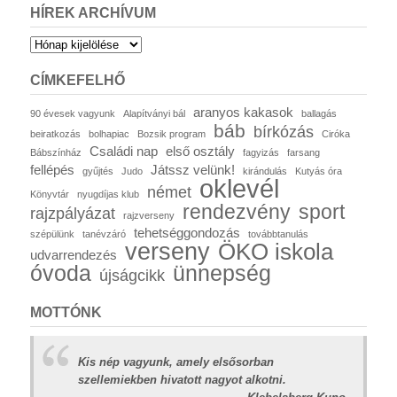
HÍREK ARCHÍVUM
Hírek
archívum
CÍMKEFELHŐ
aranyos kakasok
90 évesek vagyunk
Alapítványi bál
ballagás
báb
bírkózás
beiratkozás
bolhapiac
Bozsik program
Ciróka
Családi nap
első osztály
Bábszínház
fagyizás
farsang
fellépés
Játssz velünk!
gyűjtés
Judo
kirándulás
Kutyás óra
oklevél
német
Könyvtár
nyugdíjas klub
rendezvény
sport
rajzpályázat
rajzverseny
tehetséggondozás
szépülünk
tanévzáró
továbbtanulás
verseny
ÖKO iskola
udvarrendezés
óvoda
ünnepség
újságcikk
MOTTÓNK
Kis nép vagyunk, amely elsősorban
szellemiekben hivatott nagyot alkotni.