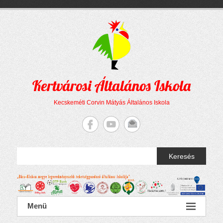
Megszakítás
Skip
to
content
Kertvárosi Általános Iskola
Kecskeméti Corvin Mátyás Általános Iskola
Keresés
Menü