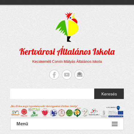
Megszakítás
Skip
to
content
Kertvárosi Általános Iskola
Kecskeméti Corvin Mátyás Általános Iskola
Keresés
Menü