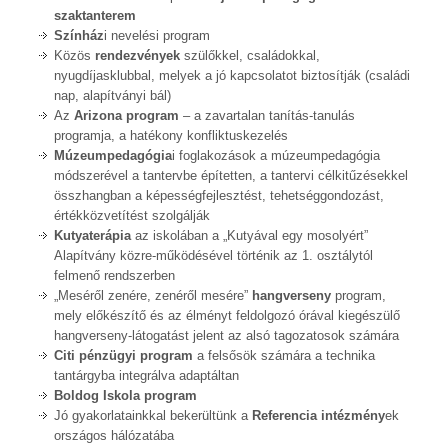
szaktanterem
Színház
i nevelési program
Közös
rendezvények
szülőkkel, családokkal,
nyugdíjasklubbal, melyek a jó kapcsolatot biztosítják (családi
nap, alapítványi bál)
Az
Arizona program
– a zavartalan tanítás-tanulás
programja, a hatékony konfliktuskezelés
Múzeumpedagógia
i foglakozások a múzeumpedagógia
módszerével a tantervbe építetten, a tantervi célkitűzésekkel
összhangban a képességfejlesztést, tehetséggondozást,
értékközvetítést szolgálják
Kutyaterápia
az iskolában a „Kutyával egy mosolyért”
Alapítvány közre-működésével történik az 1. osztálytól
felmenő rendszerben
„Meséről zenére, zenéről mesére”
hangverseny
program,
mely előkészítő és az élményt feldolgozó órával kiegészülő
hangverseny-látogatást jelent az alsó tagozatosok számára
Citi pénzügyi program
a felsősök számára a technika
tantárgyba integrálva adaptáltan
Boldog Iskola program
Jó gyakorlatainkkal bekerültünk a
Referencia intézmény
ek
országos hálózatába