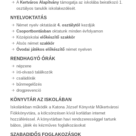
A
Kertváros Alapítvány
támogatja az iskolába beiratkozó 1.
osztályos tanulók iskolakezdését.
NYELVOKTATÁS
Német nyelv oktatását
4. osztálytól
kezdjük
Csoportbontásban
oktatunk minden évfolyamon
Középiskolai
előkészítő szakkör
Alsós német
szakkör
Óvodai játékos előkészítő
német nyelven
RENDHAGYÓ ÓRÁK
népzene
író-olvasó találkozók
családórák
bűnmegelőzés
drogprevenció
KÖNYVTÁR AZ ISKOLÁBAN
Iskolánkban működik a Katona József Könyvtár Műkertvárosi
Fiókkönyvtára, a kölcsönzésen kívül korlátlan internet
hozzáféréssel. A könyvtárban havi rendszerességgel tartunk
bábos, játék és kézműves foglalkozásokat
SZABADIDŐS FOGLAKOZÁSOK