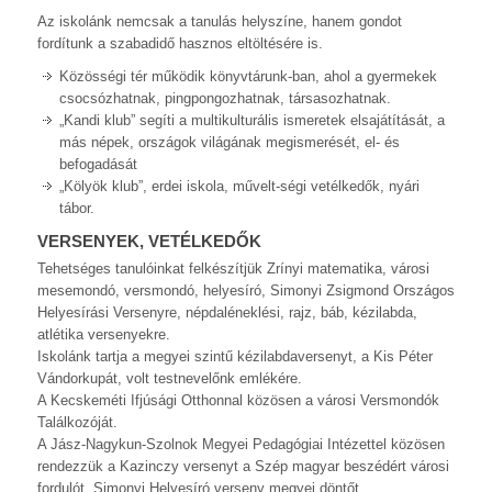
Az iskolánk nemcsak a tanulás helyszíne, hanem gondot
fordítunk a szabadidő hasznos eltöltésére is.
Közösségi tér működik könyvtárunk-ban, ahol a gyermekek
csocsózhatnak, pingpongozhatnak, társasozhatnak.
„Kandi klub” segíti a multikulturális ismeretek elsajátítását, a
más népek, országok világának megismerését, el- és
befogadását
„Kölyök klub”, erdei iskola, művelt-ségi vetélkedők, nyári
tábor.
VERSENYEK, VETÉLKEDŐK
Tehetséges tanulóinkat felkészítjük Zrínyi matematika, városi
mesemondó, versmondó, helyesíró, Simonyi Zsigmond Országos
Helyesírási Versenyre, népdaléneklési, rajz, báb, kézilabda,
atlétika versenyekre.
Iskolánk tartja a megyei szintű kézilabdaversenyt, a Kis Péter
Vándorkupát, volt testnevelőnk emlékére.
A Kecskeméti Ifjúsági Otthonnal közösen a városi Versmondók
Találkozóját.
A Jász-Nagykun-Szolnok Megyei Pedagógiai Intézettel közösen
rendezzük a Kazinczy versenyt a Szép magyar beszédért városi
fordulót, Simonyi Helyesíró verseny megyei döntőt.