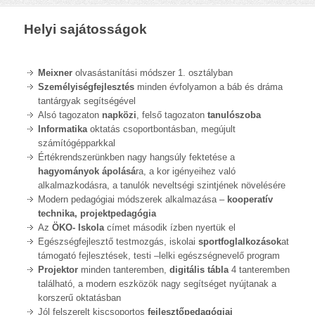
Helyi sajátosságok
Meixner
olvasástanítási módszer 1. osztályban
Személyiségfejlesztés
minden évfolyamon a báb és dráma
tantárgyak segítségével
Alsó tagozaton
napközi
, felső tagozaton
tanulószoba
Informatika
oktatás csoportbontásban, megújult
számítógépparkkal
Értékrendszerünkben nagy hangsúly fektetése a
hagyományok ápolásá
ra, a kor igényeihez való
alkalmazkodásra, a tanulók neveltségi szintjének növelésére
Modern pedagógiai módszerek alkalmazása –
kooperatív
technika, projektpedagógia
Az
ÖKO- Iskola
címet második ízben nyertük el
Egészségfejlesztő testmozgás, iskolai
sportfoglalkozások
at
támogató fejlesztések, testi –lelki egészségnevelő program
Projektor
minden tanteremben,
digitális tábla
4 tanteremben
található, a modern eszközök nagy segítséget nyújtanak a
korszerű oktatásban
Jól felszerelt kiscsoportos
fejlesztőpedagógiai