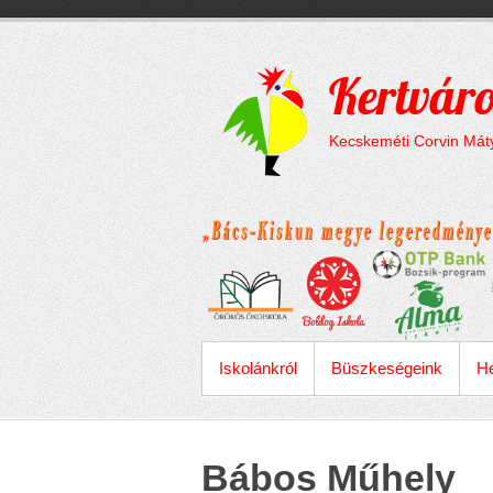
Megszakítás
Skip
to
content
Kertváro
Kecskeméti Corvin Máty
ELSŐDLEGES MENÜ
Iskolánkról
Büszkeségeink
He
Bábos Műhely