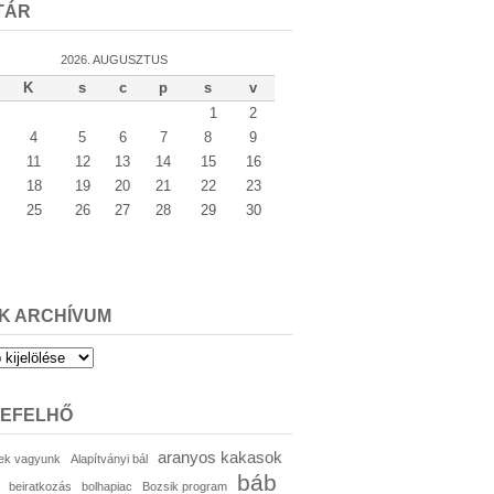
TÁR
2026. AUGUSZTUS
K
s
c
p
s
v
1
2
4
5
6
7
8
9
11
12
13
14
15
16
18
19
20
21
22
23
25
26
27
28
29
30
K ARCHÍVUM
um
KEFELHŐ
aranyos kakasok
ek vagyunk
Alapítványi bál
báb
beiratkozás
bolhapiac
Bozsik program