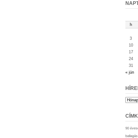
NAP
h
3
10
17
24
31
« jún
HÍRE
Hírek
archív
CÍM
90 éves
ballagás