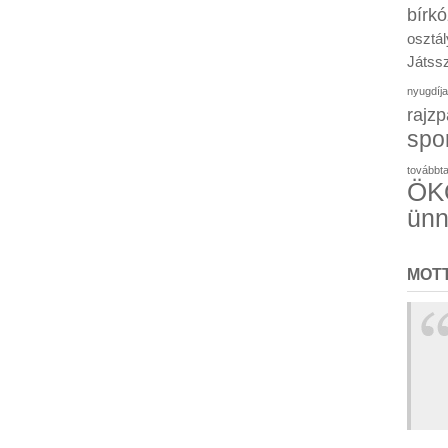
bírk
osztál
Játssz
nyugdíja
rajzp
spo
továbbt
ÖKO
ün
MOT