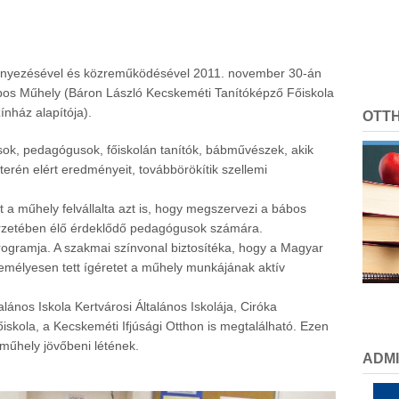
nyezésével és közreműködésével 2011. november 30-án
os Műhely (Báron László Kecskeméti Tanítóképző Főiskola
nház alapítója).
OTT
ok, pedagógusok, főiskolán tanítók, bábművészek, akik
erén elért eredményeit, továbbörökítik szellemi
 a műhely felvállalta azt is, hogy megszervezi a bábos
rzetében élő érdeklődő pedagógusok számára.
ogramja. A szakmai színvonal biztosítéka, hogy a Magyar
zemélyesen tett ígéretet a műhely munkájának aktív
lános Iskola Kertvárosi Általános Iskolája, Ciróka
skola, a Kecskeméti Ifjúsági Otthon is megtalálható. Ezen
 műhely jövőbeni létének.
ADMI