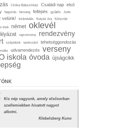
ózás
Családi nap
első
Ciróka Bábszínház
y
fellépés
fagyizás
farsang
gyűjtés
Judo
 velünk!
kirándulás
Kutyás óra
Könyvtár
oklevél
német
s klub
rendezvény
ályázat
rajzverseny
rt
tehetséggondozás
szépülünk
tanévzáró
verseny
udvarrendezés
anulás
 iskola
óvoda
újságcikk
nepség
TÓNK
Kis nép vagyunk, amely elsősorban
szellemiekben hivatott nagyot
alkotni.
Klebelsberg Kuno