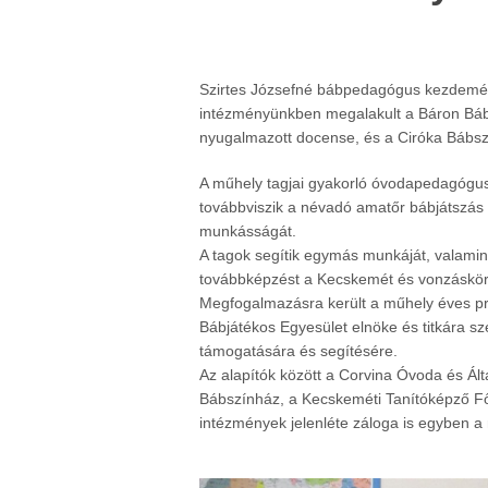
Szirtes Józsefné bábpedagógus kezdemé
intézményünkben megalakult a Báron Báb
nyugalmazott docense, és a Ciróka Bábszí
A műhely tagjai gyakorló óvodapedagógus
továbbviszik a névadó amatőr bábjátszás t
munkásságát.
A tagok segítik egymás munkáját, valamint
továbbképzést a Kecskemét és vonzáskö
Megfogalmazásra került a műhely éves pr
Bábjátékos Egyesület elnöke és titkára s
támogatására és segítésére.
Az alapítók között a Corvina Óvoda és Álta
Bábszínház, a Kecskeméti Tanítóképző Fői
intézmények jelenléte záloga is egyben a