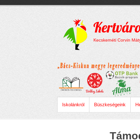
Megszakítás
Skip
to
content
Kertváro
Kecskeméti Corvin Máty
ELSŐDLEGES MENÜ
Iskolánkról
Büszkeségeink
He
Támog