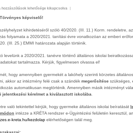
Beiratkozás
a hozzászólások lehetősége kikapcsolva
2020/2021
ő/Törvényes képviselő!
bejegyzéshez
szélyhelyzet kihirdetéséről szóló 40/2020. (III. 11.) Korm. rendeletre, a
ozás folyamata a 2020/2021. tanítási évre vonatkozóan az emberi erőfo
20. (III. 25.) EMMI határozata alapján történik.
tó levelünk a 2020/2021. tanévre történő általános iskolai beiratkozáss
eladatokat tartalmazza. Kérjük, figyelmesen olvassa el!
lmét, hogy amennyiben gyermekét a lakóhely szerinti körzetes általános
tni, akkor az intézmény felé csak a szándék
megerősítése
szükséges, 
atkozás automatikusan megtörténik. Amennyiben másik intézményt vála
i jelentkezési kérelmet a kiválasztott iskolába
.
tre való tekintettel kérjük, hogy gyermeke általános iskolai beíratását
l
e módon
intézze a KRÉTA rendszer e-Ügyintézési felületén keresztül, a
ezes.e-kreta.hu/kezdolap
elérhetőségen talál meg.
 szakaszai: