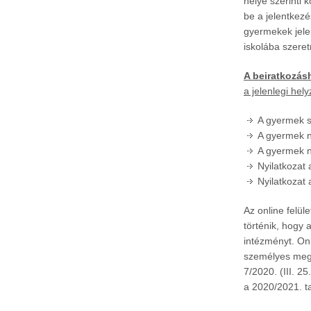
helye szerinti 
be a jelentkez
gyermekek jelen
iskolába szeret
A beiratkozá
a jelenlegi hel
A gyermek s
A gyermek ne
A gyermek ne
Nyilatkozat a
Nyilatkozat 
Az online felü
történik, hogy
intézményt. Onl
személyes megje
7/2020. (III. 2
a 2020/2021. ta