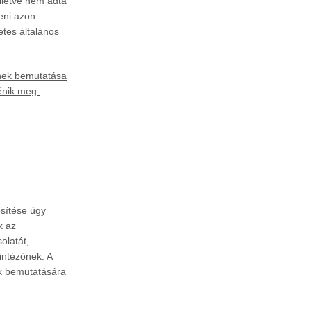
illetve nem adta
eni azon
etes általános
nek bemutatása
ténik meg.
ősítése úgy
k az
olatát,
intézőnek. A
ok bemutatására