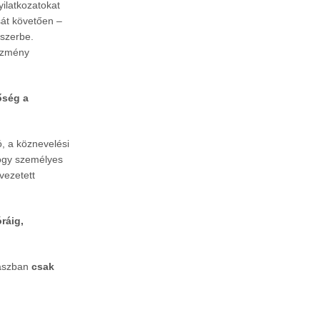
yilatkozatokat
sát követően –
dszerbe.
tézmény
őség a
, a köznevelési
hogy személyes
vezetett
ráig,
kaszban
csak