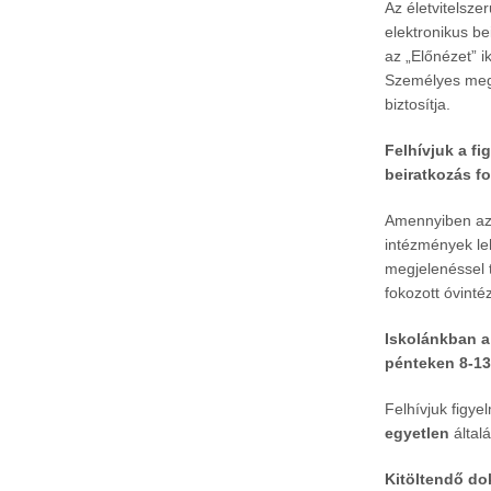
Az életvitelsze
elektronikus b
az „Előnézet” ik
Személyes megj
biztosítja.
Felhívjuk a f
beiratkozás f
Amennyiben az 
intézmények le
megjelenéssel 
fokozott óvinté
Iskolánkban a
pénteken 8-13
Felhívjuk figy
egyetlen
általá
Kitöltendő d