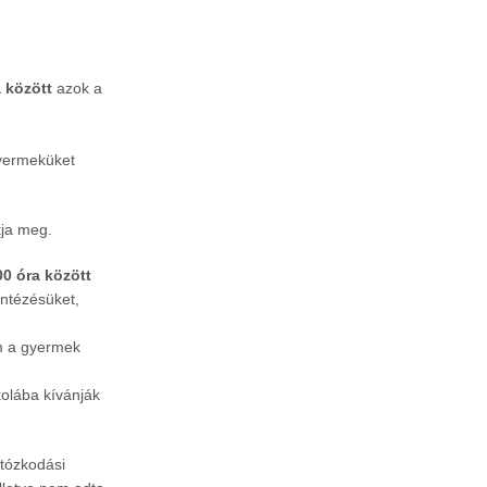
a között
azok a
gyermeküket
tja meg.
00 óra között
intézésüket,
em a gyermek
kolába kívánják
rtózkodási