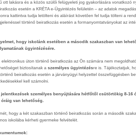
rű ott lakásra és a közös szülői felügyeleti jog gyakorlására vonatkozó n
eiratkozás esetén a KRÉTA e-Ügyintézés felületén – az adatok megadá
onra kattintva tudja letölteni és aláírást követően fel tudja tölteni a ren
elenéssel történő beiratkozás esetén a formanyomtatványokat az in
igyelmet, hogy iskolánk esetében a második szakaszban van lehet
olyamatának ügyintézésére.
elektronikus úton történő beiratkozás az Ön számára nem megoldható
hetőséget biztosítanak a
személyes ügyintézés
re is. Tájékoztatjuk, 
történő beiratkozás esetén a járványügyi helyzettel összefüggésben be
zkedésekkel kell számolni.
 jelentkezések személyes benyújtására hétfőtől csütörtökig 8-16 ó
 óráig van lehetőség.
elmét, hogy a két szakaszban történő beiratkozás során a második sza
nos iskolába kérheti gyermeke felvételét.
okumentumok: