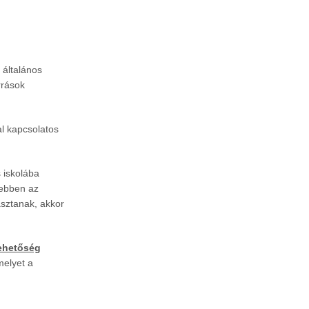
z általános
rrások
al kapcsolatos
 iskolába
ebben az
sztanak, akkor
ehetőség
melyet a