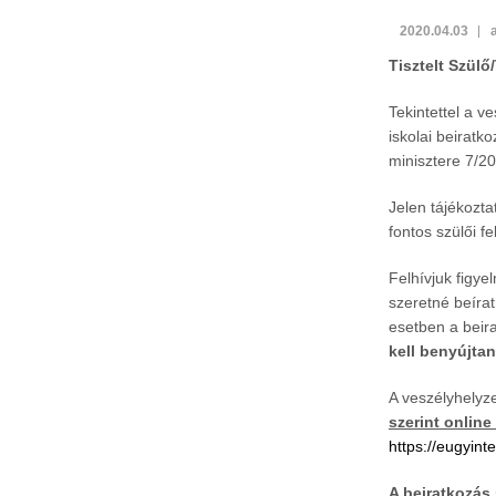
2020.04.03
Tisztelt Szül
Tekintettel a ve
iskolai beiratk
minisztere 7/20
Jelen tájékozta
fontos szülői f
Felhívjuk figye
szeretné beíra
esetben a beir
kell benyújtan
A veszélyhelyze
szerint onlin
https://eugyint
A beiratkozás