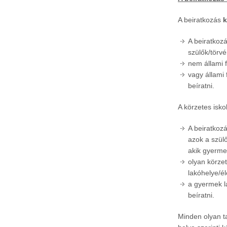
A beiratkozás
k
A beiratkoz
szülők/törvé
nem állami f
vagy állami
beíratni.
A körzetes iskol
A beiratkoz
azok a szül
akik gyerme
olyan körze
lakóhelye/él
a gyermek la
beíratni.
Minden olyan ta