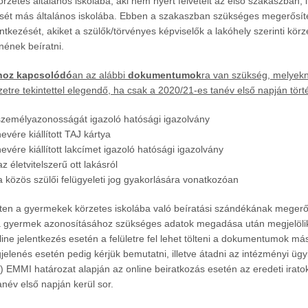
körzetes általános iskolába, aki nem nyert felvételt az első szakaszban, 
ését más általános iskolába. Ebben a szakaszban szükséges megerősít
tkezését, akiket a szülők/törvényes képviselők a lakóhely szerinti körz
nének beíratni.
shoz kapcsolódó
an az alábbi
dokumentumok
ra van szükség, melyek
yzetre tekintettel elegendő, ha csak a 2020/21-es tanév első napján tör
zemélyazonosságát igazoló hatósági igazolvány
vére kiállított TAJ kártya
vére kiállított lakcímet igazoló hatósági igazolvány
z életvitelszerű ott lakásról
a közös szülői felügyeleti jog gyakorlására vonatkozóan
leten a gyermekek körzetes iskolába való beíratási szándékának meger
 a gyermek azonosításához szükséges adatok megadása után megjelöli
ine jelentkezés esetén a felületre fel lehet tölteni a dokumentumok más
lenés esetén pedig kérjük bemutatni, illetve átadni az intézményi ügy
5.) EMMI határozat alapján az online beiratkozás esetén az eredeti irat
név első napján kerül sor.