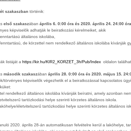
ét szakaszban
történik:
ás
első szakasz
ában
április 6. 0:00 óra és 2020. április 24. 24:00 ór
nyes képviselők adhatják le beiratkozási kérelmeiket, akik
enntartású általános iskolába,
 fenntartású, de körzettel nem rendelkező általános iskolába kívánják 
ák listáját a
https://kir.hu/KIR2_KORZET_3h/Pub/Index
oldalon találha
ás
második szakasz
ában
április 28. 0:00 óra és 2020. május 15. 24:
ők/törvényes képviselők végezhetik el a beiratkozással kapcsolatos ügy
küket:
ttel rendelkező általános iskolába kívánják beíratni, amely azonban n
etvitelszerű tartózkodási helye szerinti körzetes általános iskola.
kóhelye/életvitelszerű tartózkodási helye szerinti körzetes általános is
nuló 2020. április 28-án automatikusan felvételre kerül a lakóhelye, ta