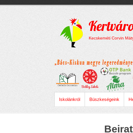
Megszakítás
Skip
to
content
Kertváro
Kecskeméti Corvin Máty
ELSŐDLEGES MENÜ
Iskolánkról
Büszkeségeink
He
Beira