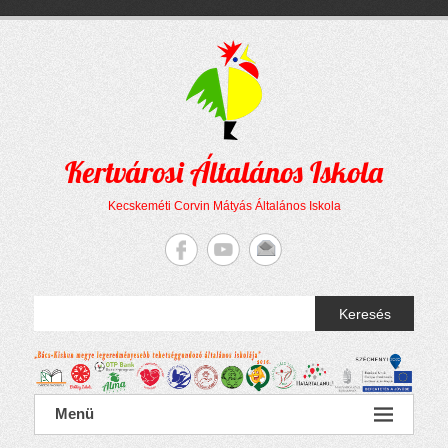
Megszakítás
Skip
to
content
Kertvárosi Általános Iskola
Kecskeméti Corvin Mátyás Általános Iskola
Keresés
Menü