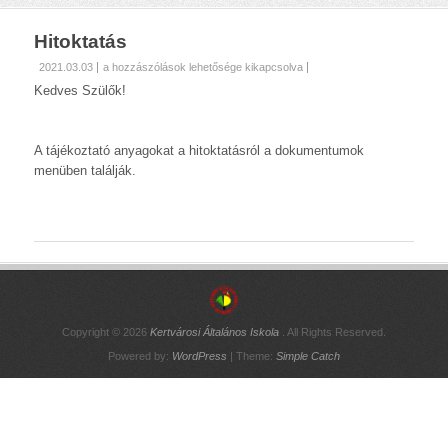
Hitoktatás
Hitoktatás
2021.03.03
a hozzászólások lehetősége kikapcsolva
bejegyzéshez
Kedves Szülők!
A tájékoztató anyagokat a hitoktatásról a dokumentumok
menüben találják.
Copyright © 2026
Kertvárosi Általános Iskola
. All Rights Reserved.
Powered by:
WordPress
| Theme:
Simple Catch