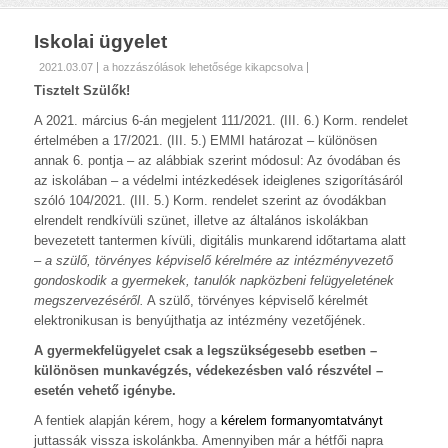
Iskolai ügyelet
Iskolai
2021.03.07
a hozzászólások lehetősége kikapcsolva
ügyelet
Tisztelt Szülők!
bejegyzéshez
A 2021. március 6-án megjelent 111/2021. (III. 6.) Korm. rendelet
értelmében a 17/2021. (III. 5.) EMMI határozat – különösen
annak 6. pontja – az alábbiak szerint módosul: Az óvodában és
az iskolában – a védelmi intézkedések ideiglenes szigorításáról
szóló 104/2021. (III. 5.) Korm. rendelet szerint az óvodákban
elrendelt rendkívüli szünet, illetve az általános iskolákban
bevezetett tantermen kívüli, digitális munkarend időtartama alatt
–
a szülő, törvényes képviselő kérelmére az intézményvezető
gondoskodik a gyermekek, tanulók napközbeni felügyeletének
megszervezéséről.
A szülő, törvényes képviselő kérelmét
elektronikusan is benyújthatja az intézmény vezetőjének.
A gyermekfelügyelet csak a legszükségesebb esetben –
különösen munkavégzés, védekezésben való részvétel –
esetén vehető igénybe.
A fentiek alapján kérem, hogy a
kérelem formanyomtatványt
juttassák vissza iskolánkba. Amennyiben már a hétfői napra