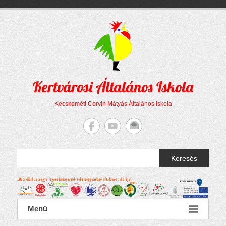
Megszakítás
Skip
to
content
Kertvárosi Általános Iskola
Kecskeméti Corvin Mátyás Általános Iskola
Keresés
Menü