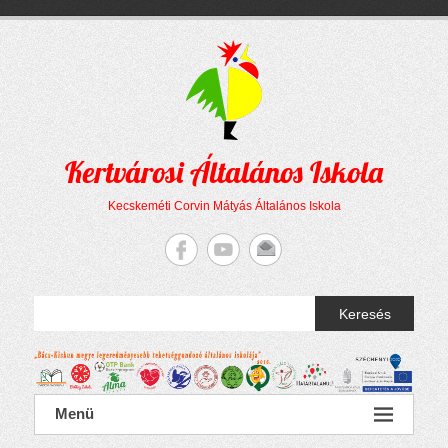
Megszakítás
Skip
to
content
Kertvárosi Általános Iskola
Kecskeméti Corvin Mátyás Általános Iskola
Keresés
Menü