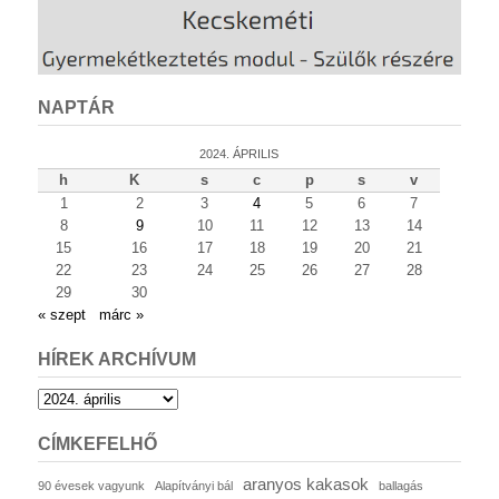
NAPTÁR
2024. ÁPRILIS
h
K
s
c
p
s
v
1
2
3
4
5
6
7
8
9
10
11
12
13
14
15
16
17
18
19
20
21
22
23
24
25
26
27
28
29
30
« szept
márc »
HÍREK ARCHÍVUM
Hírek
archívum
CÍMKEFELHŐ
aranyos kakasok
90 évesek vagyunk
Alapítványi bál
ballagás