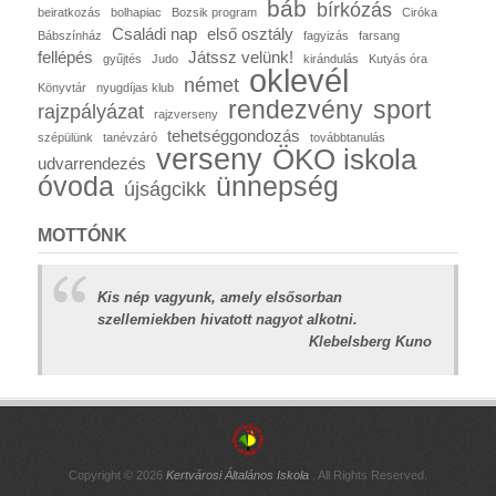
báb
bírkózás
beiratkozás
bolhapiac
Bozsik program
Ciróka
Családi nap
első osztály
Bábszínház
fagyizás
farsang
fellépés
Játssz velünk!
gyűjtés
Judo
kirándulás
Kutyás óra
oklevél
német
Könyvtár
nyugdíjas klub
rendezvény
sport
rajzpályázat
rajzverseny
tehetséggondozás
szépülünk
tanévzáró
továbbtanulás
verseny
ÖKO iskola
udvarrendezés
óvoda
ünnepség
újságcikk
MOTTÓNK
Kis nép vagyunk, amely elsősorban
szellemiekben hivatott nagyot alkotni.
Klebelsberg Kuno
Copyright © 2026
Kertvárosi Általános Iskola
. All Rights Reserved.