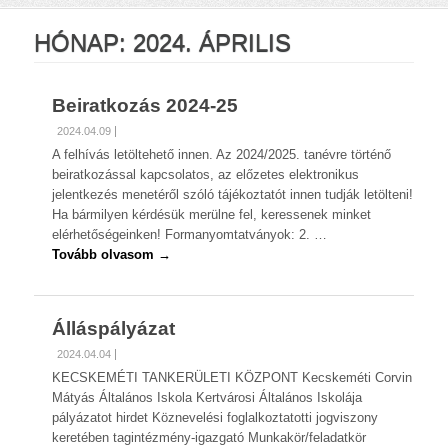
HÓNAP:
2024. ÁPRILIS
Beiratkozás 2024-25
2024.04.09
A felhívás letöltehető innen. Az 2024/2025. tanévre történő
beiratkozással kapcsolatos, az előzetes elektronikus
jelentkezés menetéről szóló tájékoztatót innen tudják letölteni!
Ha bármilyen kérdésük merülne fel, keressenek minket
elérhetőségeinken! Formanyomtatványok: 2. …
Tovább olvasom →
Álláspályázat
2024.04.04
KECSKEMÉTI TANKERÜLETI KÖZPONT Kecskeméti Corvin
Mátyás Általános Iskola Kertvárosi Általános Iskolája
pályázatot hirdet Köznevelési foglalkoztatotti jogviszony
keretében tagintézmény-igazgató Munkakör/feladatkör