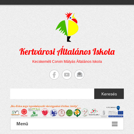
Megszakítás
Skip
to
content
Kertvárosi Általános Iskola
Kecskeméti Corvin Mátyás Általános Iskola
Keresés
Menü