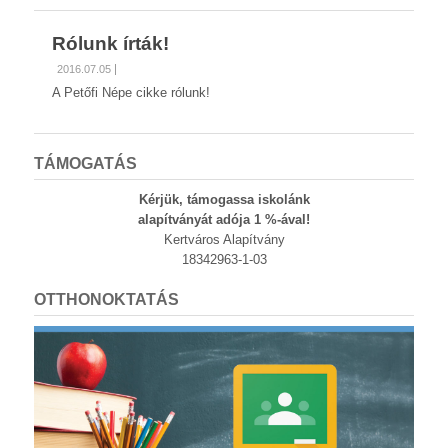
Rólunk írták!
2016.07.05
A Petőfi Népe cikke rólunk!
TÁMOGATÁS
Kérjük, támogassa iskolánk
alapítványát adója 1 %-ával!
Kertváros Alapítvány
18342963-1-03
OTTHONOKTATÁS