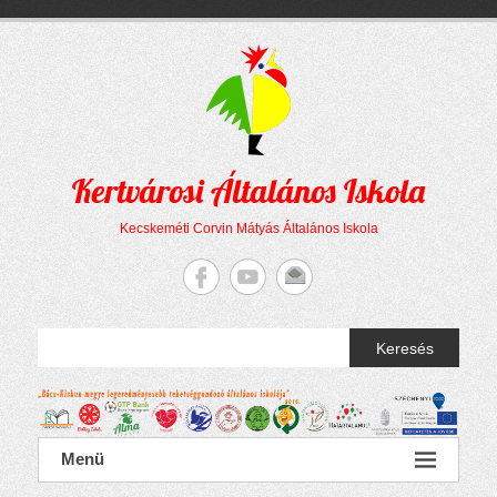
Megszakítás
Skip
to
content
Kertvárosi Általános Iskola
Kecskeméti Corvin Mátyás Általános Iskola
Keresés
Menü