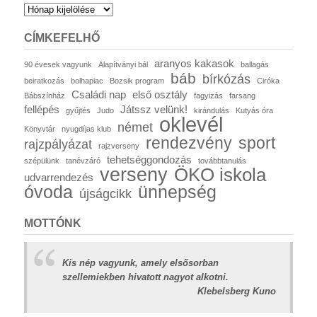
Hírek
archívum
CÍMKEFELHŐ
aranyos kakasok
90 évesek vagyunk
Alapítványi bál
ballagás
báb
bírkózás
beiratkozás
bolhapiac
Bozsik program
Ciróka
Családi nap
első osztály
Bábszínház
fagyizás
farsang
fellépés
Játssz velünk!
gyűjtés
Judo
kirándulás
Kutyás óra
oklevél
német
Könyvtár
nyugdíjas klub
rendezvény
sport
rajzpályázat
rajzverseny
tehetséggondozás
szépülünk
tanévzáró
továbbtanulás
verseny
ÖKO iskola
udvarrendezés
óvoda
ünnepség
újságcikk
MOTTÓNK
Kis nép vagyunk, amely elsősorban
szellemiekben hivatott nagyot alkotni.
Klebelsberg Kuno