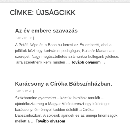
CÍMKE:
ÚJSÁGCIKK
Az év embere szavazás
2017.01.03
A Petőfi Népe és a Baon.hu keresi az Év emberét, ahol a
jelöltek közt egy kertvárosi pedagógus, Kulcsár Marianna is
szerepel. Nagy megtiszteltetés számunkra kollégánk jelölése,
arra szeretnénk kérni minden …
Tovább olvasom →
Karácsony a Círóka Bábszínházban.
2016.12.20
Százharminc gyermeket – köztük iskolánk tanulóit –
ajándékozta meg a Magyar Vöröskereszt egy különleges
karácsonyi élménnyel kedden délelőtt a Ciróka
Bábszínházban. A sok-sok ajándék és az ünnepi finomságok
mellett a …
Tovább olvasom →