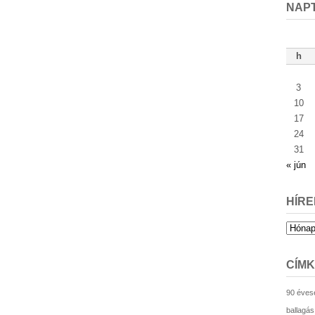
NAP
h
3
10
17
24
31
« jún
HÍRE
Hírek
archív
CÍM
90 éves
ballagás