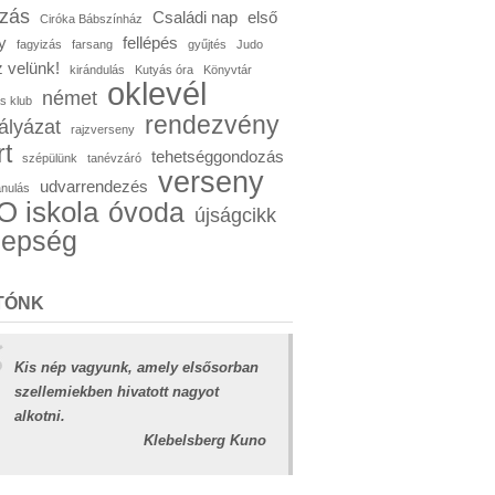
ózás
Családi nap
első
Ciróka Bábszínház
y
fellépés
fagyizás
farsang
gyűjtés
Judo
 velünk!
kirándulás
Kutyás óra
Könyvtár
oklevél
német
s klub
rendezvény
ályázat
rajzverseny
rt
tehetséggondozás
szépülünk
tanévzáró
verseny
udvarrendezés
anulás
 iskola
óvoda
újságcikk
nepség
TÓNK
Kis nép vagyunk, amely elsősorban
szellemiekben hivatott nagyot
alkotni.
Klebelsberg Kuno