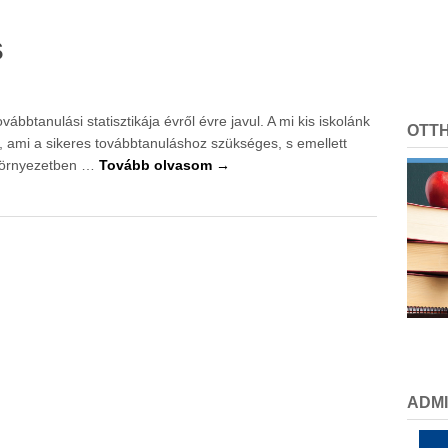
s
ábbtanulási statisztikája évről évre javul. A mi kis iskolánk
OTT
i, ami a sikeres továbbtanuláshoz szükséges, s emellett
 környezetben …
Tovább olvasom →
ADMI