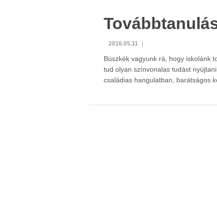
Továbbtanulá
2016.05.11
Büszkék vagyunk rá, hogy iskolánk tov
tud olyan színvonalas tudást nyújtan
családias hangulatban, barátságos