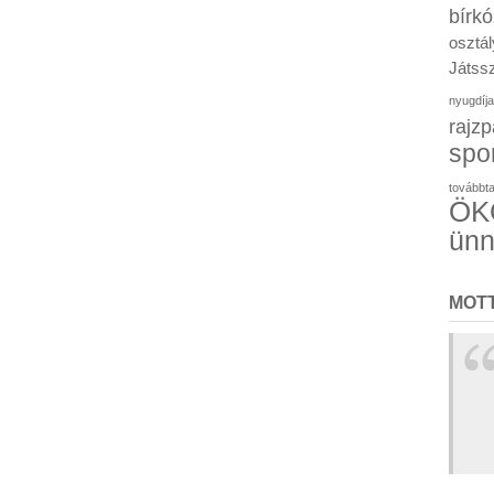
bírk
osztál
Játssz
nyugdíja
rajzp
spo
továbbt
ÖKO
ün
MOT