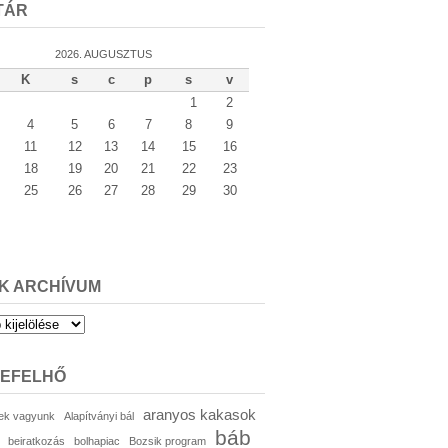
TÁR
2026. AUGUSZTUS
K
s
c
p
s
v
1
2
4
5
6
7
8
9
11
12
13
14
15
16
18
19
20
21
22
23
25
26
27
28
29
30
K ARCHÍVUM
um
KEFELHŐ
aranyos kakasok
ek vagyunk
Alapítványi bál
báb
beiratkozás
bolhapiac
Bozsik program