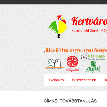
Megszakítás
Skip
to
content
Kertváro
Kecskeméti Corvin Máty
ELSŐDLEGES MENÜ
Iskolánkról
Büszkeségeink
He
CÍMKE:
TOVÁBBTANULÁS