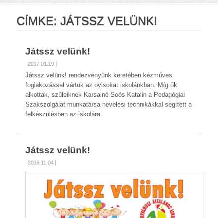
CÍMKE:
JÁTSSZ VELÜNK!
Játssz velünk!
2017.01.19
Játssz velünk! rendezvényünk keretében kézműves
foglakozással vártuk az ovisokat iskolánkban. Míg ők
alkottak, szüleiknek Karsainé Soós Katalin a Pedagógiai
Szakszolgálat munkatársa nevelési technikákkal segített a
felkészülésben az iskolára.
Játssz velünk!
2016.11.04