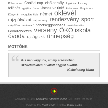
Családi nap
első osztály
Bábszínház
fagyizás
farsang
fellépés
Játssz velünk!
gyűjtés
Judo
kirándulás
Kutyás óra
oklevél
német
Könyvtár
nyugdíjas klub
rendezvény
sport
rajzpályázat
rajzverseny
tehetséggondozás
szépülünk
tanévzáró
továbbtanulás
verseny
ÖKO iskola
udvarrendezés
óvoda
ünnepség
újságcikk
MOTTÓNK
Kis nép vagyunk, amely elsősorban
szellemiekben hivatott nagyot alkotni.
Klebelsberg Kuno
Copyright © 2026
Kertvárosi Általános Iskola
. All Rights Reserved.
Powered by:
WordPress
| Theme:
Simple Catch