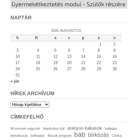
NAPTÁR
2026. AUGUSZTUS
h
K
s
c
p
s
v
1
2
3
4
5
6
7
8
9
10
11
12
13
14
15
16
17
18
19
20
21
22
23
24
25
26
27
28
29
30
31
« jún
HÍREK ARCHÍVUM
Hírek
archívum
CÍMKEFELHŐ
aranyos kakasok
90 évesek vagyunk
Alapítványi bál
ballagás
báb
bírkózás
beiratkozás
bolhapiac
Bozsik program
Ciróka