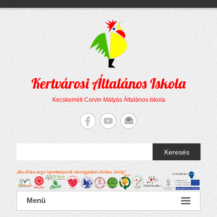
Megszakítás
Skip
to
content
Kertvárosi Általános Iskola
Kecskeméti Corvin Mátyás Általános Iskola
Keresés
Menü