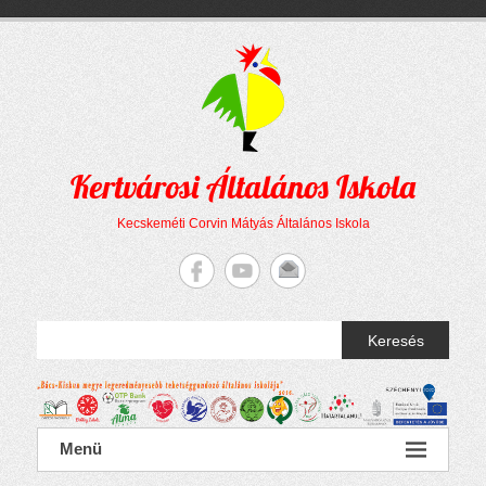
Megszakítás
Skip
to
content
Kertvárosi Általános Iskola
Kecskeméti Corvin Mátyás Általános Iskola
Keresés
Menü