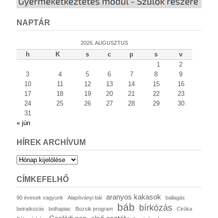
NAPTÁR
2026. AUGUSZTUS
h
K
s
c
p
s
v
1
2
3
4
5
6
7
8
9
10
11
12
13
14
15
16
17
18
19
20
21
22
23
24
25
26
27
28
29
30
31
« jún
HÍREK ARCHÍVUM
Hírek
archívum
CÍMKEFELHŐ
aranyos kakasok
90 évesek vagyunk
Alapítványi bál
ballagás
báb
bírkózás
beiratkozás
bolhapiac
Bozsik program
Ciróka