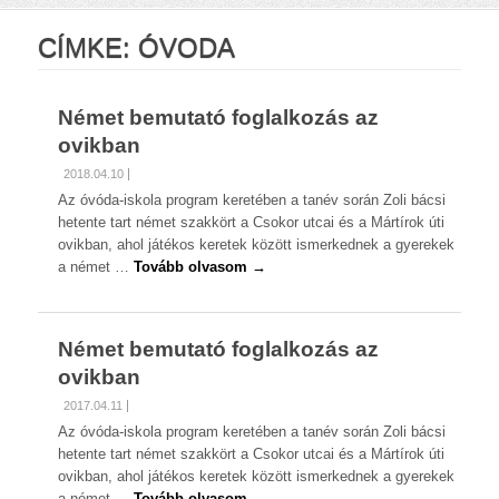
CÍMKE:
ÓVODA
Német bemutató foglalkozás az
ovikban
2018.04.10
Az óvóda-iskola program keretében a tanév során Zoli bácsi
hetente tart német szakkört a Csokor utcai és a Mártírok úti
ovikban, ahol játékos keretek között ismerkednek a gyerekek
a német …
Tovább olvasom →
Német bemutató foglalkozás az
ovikban
2017.04.11
Az óvóda-iskola program keretében a tanév során Zoli bácsi
hetente tart német szakkört a Csokor utcai és a Mártírok úti
ovikban, ahol játékos keretek között ismerkednek a gyerekek
a német …
Tovább olvasom →