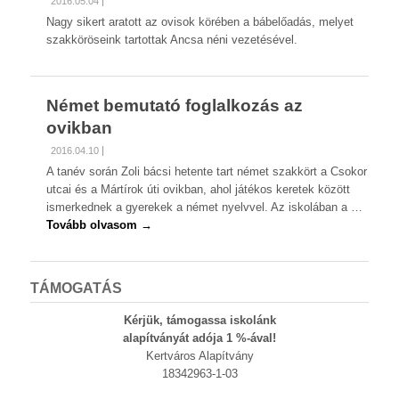
2016.05.04
Nagy sikert aratott az ovisok körében a bábelőadás, melyet
szakköröseink tartottak Ancsa néni vezetésével.
Német bemutató foglalkozás az
ovikban
2016.04.10
A tanév során Zoli bácsi hetente tart német szakkört a Csokor
utcai és a Mártírok úti ovikban, ahol játékos keretek között
ismerkednek a gyerekek a német nyelvvel. Az iskolában a …
Tovább olvasom →
TÁMOGATÁS
Kérjük, támogassa iskolánk
alapítványát adója 1 %-ával!
Kertváros Alapítvány
18342963-1-03