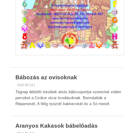
Bábozás az ovisoknak
2016.05.13
Tegnap délelőtt iskolánk alsós bábcsoportjai szereztek vidám
perceket a Csokor utcai óvodásoknak. Bemutatták a
Répamesét, A félig nyúzott bakkecskét és a Só mesét.
Aranyos Kakasok bábelőadás