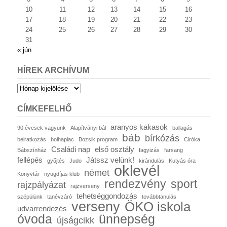
10
11
12
13
14
15
16
17
18
19
20
21
22
23
24
25
26
27
28
29
30
31
« jún
HÍREK ARCHÍVUM
Hírek
archívum
CÍMKEFELHŐ
aranyos kakasok
90 évesek vagyunk
Alapítványi bál
ballagás
báb
bírkózás
beiratkozás
bolhapiac
Bozsik program
Ciróka
Családi nap
első osztály
Bábszínház
fagyizás
farsang
fellépés
Játssz velünk!
gyűjtés
Judo
kirándulás
Kutyás óra
oklevél
német
Könyvtár
nyugdíjas klub
rendezvény
sport
rajzpályázat
rajzverseny
tehetséggondozás
szépülünk
tanévzáró
továbbtanulás
verseny
ÖKO iskola
udvarrendezés
óvoda
ünnepség
újságcikk