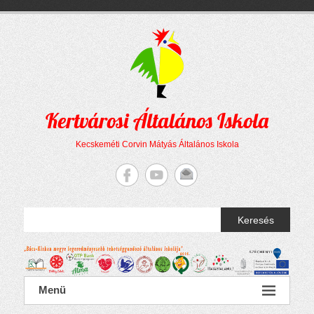
Megszakítás
Skip
to
content
Kertvárosi Általános Iskola
Kecskeméti Corvin Mátyás Általános Iskola
Keresés
Menü