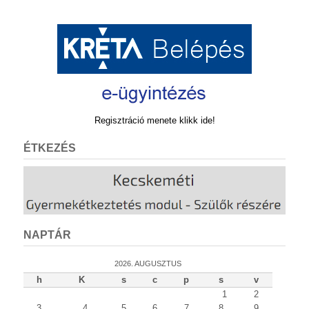
Regisztráció menete klikk ide!
ÉTKEZÉS
NAPTÁR
2026. AUGUSZTUS
h
K
s
c
p
s
v
1
2
3
4
5
6
7
8
9