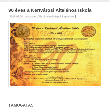
90 éves a Kertvárosi Általános Iskola
90
2016.09.30
a hozzászólások lehetősége kikapcsolva
éves
a
Kertvárosi
Általános
Iskola
bejegyzéshez
TÁMOGATÁS