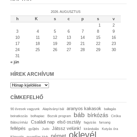
2026. AUGUSZTUS
h
K
s
c
p
s
v
1
2
3
4
5
6
7
8
9
10
11
12
13
14
15
16
17
18
19
20
21
22
23
24
25
26
27
28
29
30
31
« jún
HÍREK ARCHÍVUM
Hírek
archívum
CÍMKEFELHŐ
aranyos kakasok
90 évesek vagyunk
Alapítványi bál
ballagás
báb
bírkózás
beiratkozás
bolhapiac
Bozsik program
Ciróka
Családi nap
első osztály
Bábszínház
fagyizás
farsang
fellépés
Játssz velünk!
gyűjtés
Judo
kirándulás
Kutyás óra
oklevél
német
Könyvtár
nyugdíjas klub