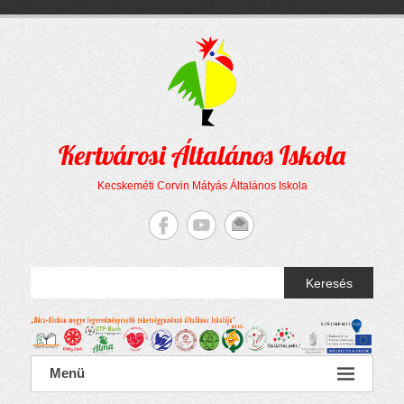
Megszakítás
Skip
to
content
Kertvárosi Általános Iskola
Kecskeméti Corvin Mátyás Általános Iskola
Keresés
Menü