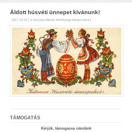
Áldott húsvéti ünnepet kívánunk!
Áldott
2017.04.16
a hozzászólások lehetősége kikapcsolva
húsvéti
ünnepet
kívánunk!
bejegyzéshez
TÁMOGATÁS
Kérjük, támogassa iskolánk