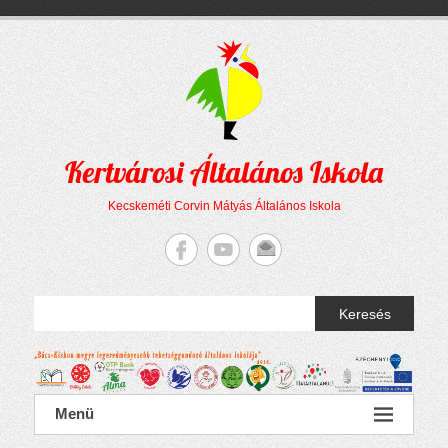
Megszakítás
Skip
to
content
Kertvárosi Általános Iskola
Kecskeméti Corvin Mátyás Általános Iskola
Keresés
Menü