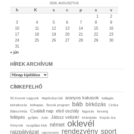
2026. AUGUSZTUS
h
K
s
c
p
s
v
1
2
3
4
5
6
7
8
9
10
11
12
13
14
15
16
17
18
19
20
21
22
23
24
25
26
27
28
29
30
31
« jún
HÍREK ARCHÍVUM
Hírek
archívum
CÍMKEFELHŐ
aranyos kakasok
90 évesek vagyunk
Alapítványi bál
ballagás
báb
bírkózás
beiratkozás
bolhapiac
Bozsik program
Ciróka
Családi nap
első osztály
Bábszínház
fagyizás
farsang
fellépés
Játssz velünk!
gyűjtés
Judo
kirándulás
Kutyás óra
oklevél
német
Könyvtár
nyugdíjas klub
rendezvény
sport
rajzpályázat
rajzverseny