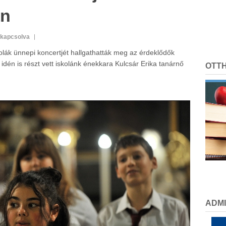
an
ikapcsolva
lák ünnepi koncertjét hallgathatták meg az érdeklődők
én is részt vett iskolánk énekkara Kulcsár Erika tanárnő
OTT
ADMI