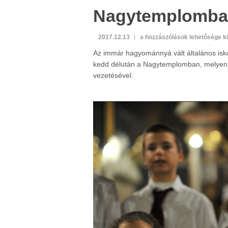
Nagytemplomb
Általános
2017.12.13
a hozzászólások lehetősége k
iskolások
Az immár hagyománnyá vált általános isko
koncertje
kedd délután a Nagytemplomban, melyen id
a
vezetésével.
Nagytemplomban
bejegyzéshez