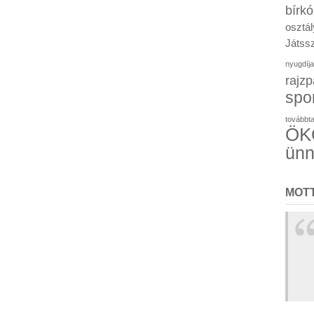
bírk
osztál
Játssz
nyugdíja
rajzp
spo
továbbt
ÖKO
ün
MOT