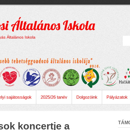
si Általános Iskola
ás Általános Iskola
lyi sajátosságok
2025/26 tanév
Dolgozóink
Pályázatok
TÁM
sok koncertje a