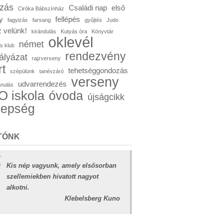
ózás
Családi nap
első
Ciróka Bábszínház
y
fellépés
fagyizás
farsang
gyűjtés
Judo
 velünk!
kirándulás
Kutyás óra
Könyvtár
oklevél
német
s klub
rendezvény
ályázat
rajzverseny
rt
tehetséggondozás
szépülünk
tanévzáró
verseny
udvarrendezés
anulás
 iskola
óvoda
újságcikk
nepség
TÓNK
Kis nép vagyunk, amely elsősorban
szellemiekben hivatott nagyot
alkotni.
Klebelsberg Kuno