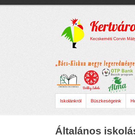
Megszakítás
Skip
to
content
Kertváro
Kecskeméti Corvin Máty
ELSŐDLEGES MENÜ
Iskolánkról
Büszkeségeink
He
Általános iskolá