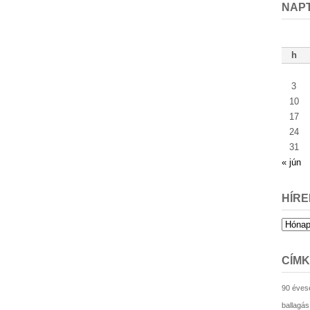
NAP
h
3
10
17
24
31
« jún
HÍRE
Hírek
archív
CÍM
90 éves
ballagás