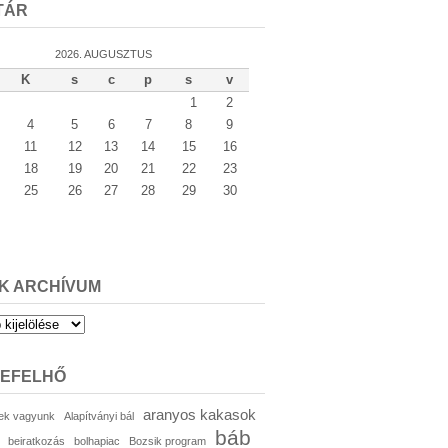
TÁR
2026. AUGUSZTUS
K
s
c
p
s
v
1
2
4
5
6
7
8
9
11
12
13
14
15
16
18
19
20
21
22
23
25
26
27
28
29
30
K ARCHÍVUM
um
KEFELHŐ
aranyos kakasok
ek vagyunk
Alapítványi bál
báb
beiratkozás
bolhapiac
Bozsik program