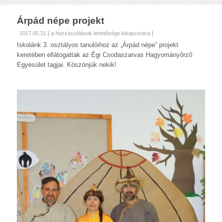
Árpád népe projekt
Árpád
2017.05.31
a hozzászólások lehetősége kikapcsolva
népe
Iskolánk 3. osztályos tanulóihoz az „Árpád népe” projekt
projekt
keretében ellátogattak az Égi Csodaszarvas Hagyományőrző
bejegyzéshez
Egyesület tagjai. Köszönjük nekik!