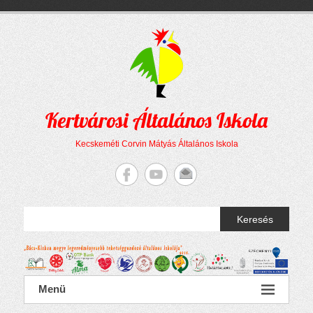
Megszakítás
Skip
to
content
Kertvárosi Általános Iskola
Kecskeméti Corvin Mátyás Általános Iskola
Keresés
Menü