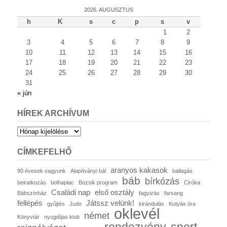
2026. AUGUSZTUS
h
K
s
c
p
s
v
1
2
3
4
5
6
7
8
9
10
11
12
13
14
15
16
17
18
19
20
21
22
23
24
25
26
27
28
29
30
31
« jún
HÍREK ARCHÍVUM
Hírek
archívum
CÍMKEFELHŐ
aranyos kakasok
90 évesek vagyunk
Alapítványi bál
ballagás
báb
bírkózás
beiratkozás
bolhapiac
Bozsik program
Ciróka
Családi nap
első osztály
Bábszínház
fagyizás
farsang
fellépés
Játssz velünk!
gyűjtés
Judo
kirándulás
Kutyás óra
oklevél
német
Könyvtár
nyugdíjas klub