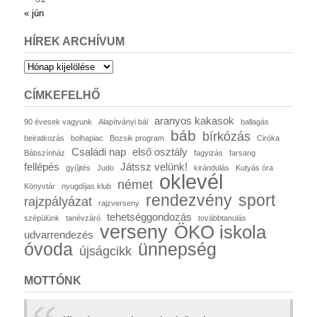
« jún
HÍREK ARCHÍVUM
Hírek
archívum
CÍMKEFELHŐ
aranyos kakasok
90 évesek vagyunk
Alapítványi bál
ballagás
báb
bírkózás
beiratkozás
bolhapiac
Bozsik program
Ciróka
Családi nap
első osztály
Bábszínház
fagyizás
farsang
fellépés
Játssz velünk!
gyűjtés
Judo
kirándulás
Kutyás óra
oklevél
német
Könyvtár
nyugdíjas klub
rendezvény
sport
rajzpályázat
rajzverseny
tehetséggondozás
szépülünk
tanévzáró
továbbtanulás
verseny
ÖKO iskola
udvarrendezés
óvoda
ünnepség
újságcikk
MOTTÓNK