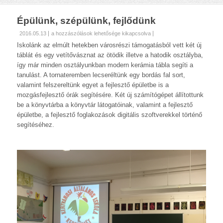
Épülünk, szépülünk, fejlődünk
Épülünk,
2016.05.13
a hozzászólások lehetősége kikapcsolva
szépülünk,
Iskolánk az elmúlt hetekben városrészi támogatásból vett két új
fejlődünk
táblát és egy vetítővásznat az ötödik illetve a hatodik osztályba,
bejegyzéshez
így már minden osztályunkban modern kerámia tábla segíti a
tanulást. A tornateremben lecseréltünk egy bordás fal sort,
valamint felszereltünk egyet a fejlesztő épületbe is a
mozgásfejlesztő órák segítésére. Két új számítógépet állítottunk
be a könyvtárba a könyvtár látogatóinak, valamint a fejlesztő
épületbe, a fejlesztő foglakozások digitális szoftverekkel történő
segítéséhez.