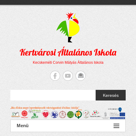
Megszakítás
Skip
to
content
Kertvárosi Általános Iskola
Kecskeméti Corvin Mátyás Általános Iskola
Keresés
Menü