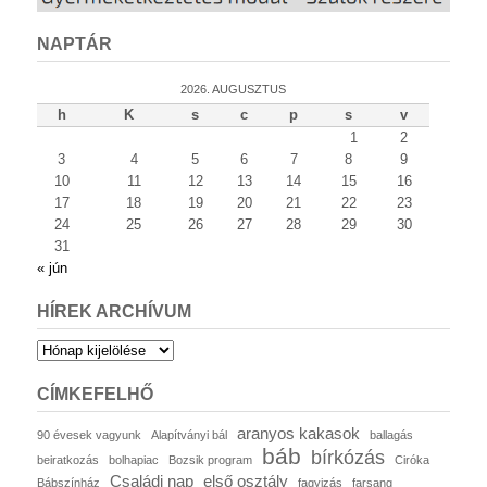
NAPTÁR
2026. AUGUSZTUS
h
K
s
c
p
s
v
1
2
3
4
5
6
7
8
9
10
11
12
13
14
15
16
17
18
19
20
21
22
23
24
25
26
27
28
29
30
31
« jún
HÍREK ARCHÍVUM
Hírek
archívum
CÍMKEFELHŐ
aranyos kakasok
90 évesek vagyunk
Alapítványi bál
ballagás
báb
bírkózás
beiratkozás
bolhapiac
Bozsik program
Ciróka
Családi nap
első osztály
Bábszínház
fagyizás
farsang