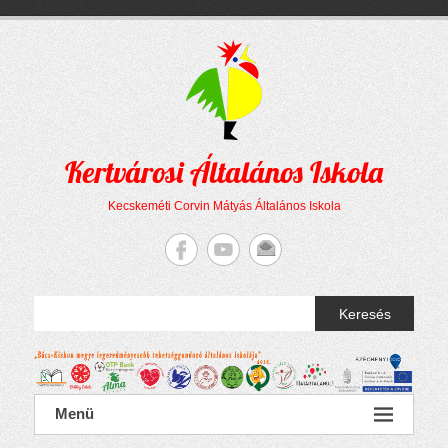
Megszakítás
Skip
to
content
Kertvárosi Általános Iskola
Kecskeméti Corvin Mátyás Általános Iskola
Keresés
Menü