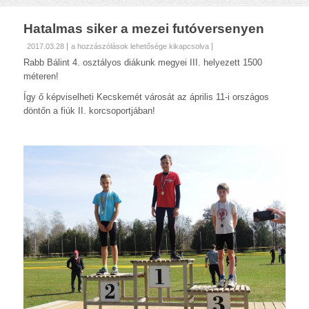
Hatalmas siker a mezei futóversenyen
Hatalmas
2017.03.28
a hozzászólások lehetősége kikapcsolva
siker
Rabb Bálint 4. osztályos diákunk megyei III. helyezett 1500
a
méteren!
mezei
futóversenyen
Így ő képviselheti Kecskemét városát az április 11-i országos
bejegyzéshez
döntőn a fiúk II. korcsoportjában!