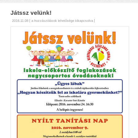
Játssz velünk!
Játssz
2016.11.08
a hozzászólások lehetősége kikapcsolva
velünk!
bejegyzéshez