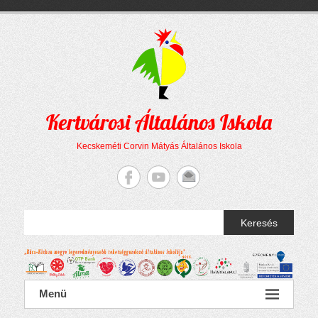
Megszakítás
Skip
to
content
Kertvárosi Általános Iskola
Kecskeméti Corvin Mátyás Általános Iskola
Keresés
Menü