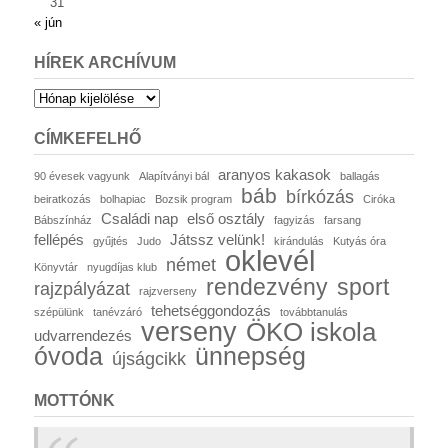
31
« jún
HÍREK ARCHÍVUM
Hírek
archívum
CÍMKEFELHŐ
aranyos kakasok
90 évesek vagyunk
Alapítványi bál
ballagás
báb
bírkózás
beiratkozás
bolhapiac
Bozsik program
Ciróka
Családi nap
első osztály
Bábszínház
fagyizás
farsang
fellépés
Játssz velünk!
gyűjtés
Judo
kirándulás
Kutyás óra
oklevél
német
Könyvtár
nyugdíjas klub
rendezvény
sport
rajzpályázat
rajzverseny
tehetséggondozás
szépülünk
tanévzáró
továbbtanulás
verseny
ÖKO iskola
udvarrendezés
óvoda
ünnepség
újságcikk
MOTTÓNK