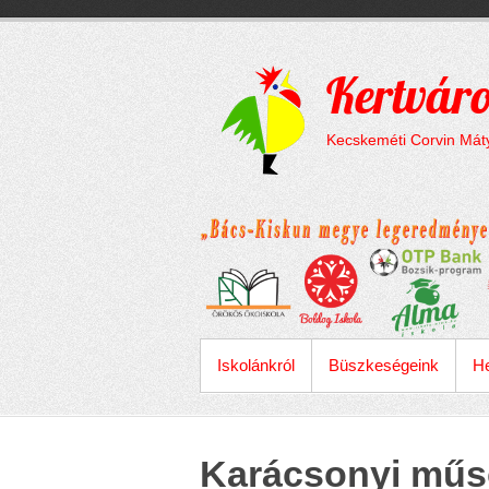
Megszakítás
Skip
to
content
Kertváro
Kecskeméti Corvin Máty
ELSŐDLEGES MENÜ
Iskolánkról
Büszkeségeink
He
Karácsonyi műso