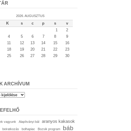
TÁR
2026. AUGUSZTUS
K
s
c
p
s
v
1
2
4
5
6
7
8
9
11
12
13
14
15
16
18
19
20
21
22
23
25
26
27
28
29
30
K ARCHÍVUM
um
KEFELHŐ
aranyos kakasok
ek vagyunk
Alapítványi bál
báb
beiratkozás
bolhapiac
Bozsik program