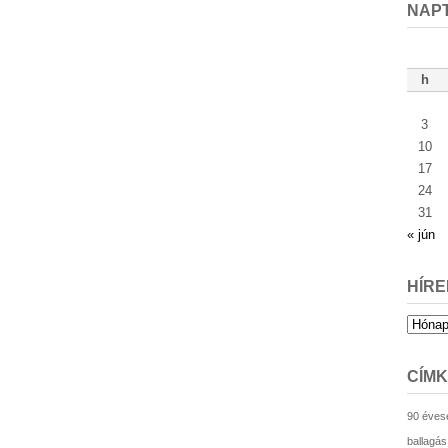
NAP
h
3
10
17
24
31
« jún
HÍRE
Hírek
archív
CÍM
90 éves
ballagás