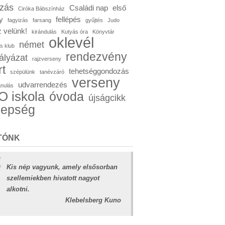
ózás
Családi nap
első
Ciróka Bábszínház
y
fellépés
fagyizás
farsang
gyűjtés
Judo
 velünk!
kirándulás
Kutyás óra
Könyvtár
oklevél
német
s klub
rendezvény
ályázat
rajzverseny
rt
tehetséggondozás
szépülünk
tanévzáró
verseny
udvarrendezés
anulás
 iskola
óvoda
újságcikk
nepség
TÓNK
Kis nép vagyunk, amely elsősorban
szellemiekben hivatott nagyot
alkotni.
Klebelsberg Kuno