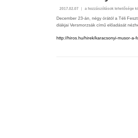
Karácsonyi
2017.02.07
a hozzászólások lehetősége k
műsor
December 23-án, négy órától a Téli Feszt
a
diákjai Versmorzsák című előadását nézhe
főtéren
bejegyzéshez
http://hiros.hu/hirek/karacsonyi-musor-a-f