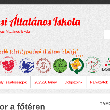
si Általános Iskola
ás Általános Iskola
lyi sajátosságok
2025/26 tanév
Dolgozóink
Pályázatok
TÁM
r a főtéren