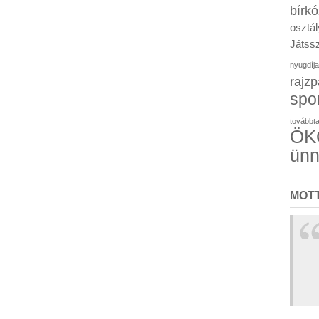
bírk
osztál
Játssz
nyugdíja
rajzp
spo
továbbt
ÖKO
ün
MOT