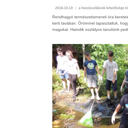
Kerti
2018.10.10
a hozzászólások lehetősége k
tó
Rendhagyó természetismereti óra keretein b
takarítása
kerti tavában. Örömmel tapasztaltuk, hogy a
bejegyzéshez
magukat. Hatodik osztályos tanulóink pe