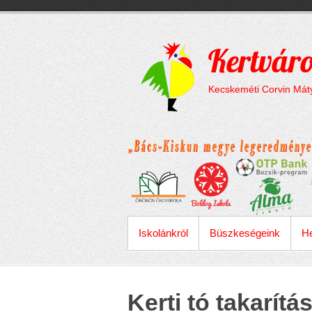
Megszakítás
Skip
to
content
Kertváro
Kecskeméti Corvin Máty
ELSŐDLEGES MENÜ
Iskolánkról
Büszkeségeink
He
Kerti tó takarítá