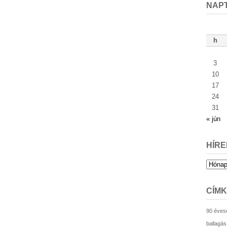
NAP
h
3
10
17
24
31
« jún
HÍRE
Hírek
archív
CÍM
90 éves
ballagás