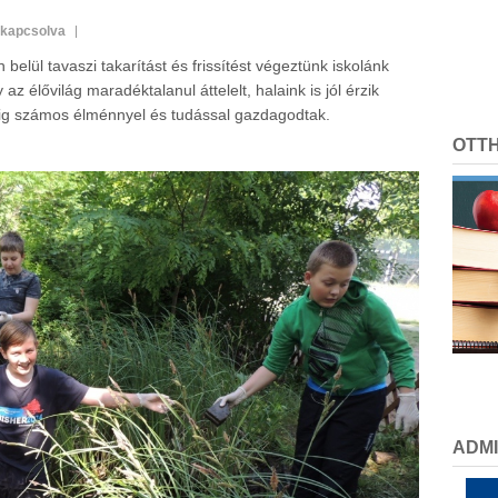
ikapcsolva
elül tavaszi takarítást és frissítést végeztünk iskolánk
z élővilág maradéktalanul áttelelt, halaink is jól érzik
dig számos élménnyel és tudással gazdagodtak.
OTT
ADMI