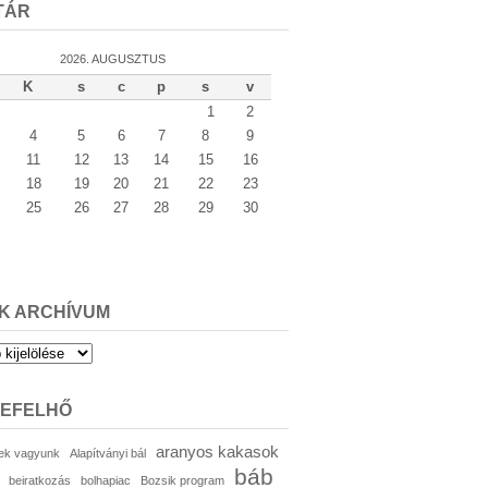
TÁR
2026. AUGUSZTUS
K
s
c
p
s
v
1
2
4
5
6
7
8
9
11
12
13
14
15
16
18
19
20
21
22
23
25
26
27
28
29
30
K ARCHÍVUM
um
KEFELHŐ
aranyos kakasok
ek vagyunk
Alapítványi bál
báb
beiratkozás
bolhapiac
Bozsik program