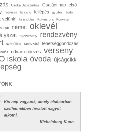
ózás
Családi nap
első
Ciróka Bábszínház
y
fellépés
fagyizás
farsang
gyűjtés
Judo
 velünk!
kirándulás
Kutyás óra
Könyvtár
oklevél
német
s klub
rendezvény
ályázat
rajzverseny
rt
tehetséggondozás
szépülünk
tanévzáró
verseny
udvarrendezés
anulás
 iskola
óvoda
újságcikk
nepség
TÓNK
Kis nép vagyunk, amely elsősorban
szellemiekben hivatott nagyot
alkotni.
Klebelsberg Kuno