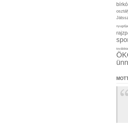
bírk
osztál
Játssz
nyugdíja
rajzp
spo
továbbt
ÖKO
ün
MOT