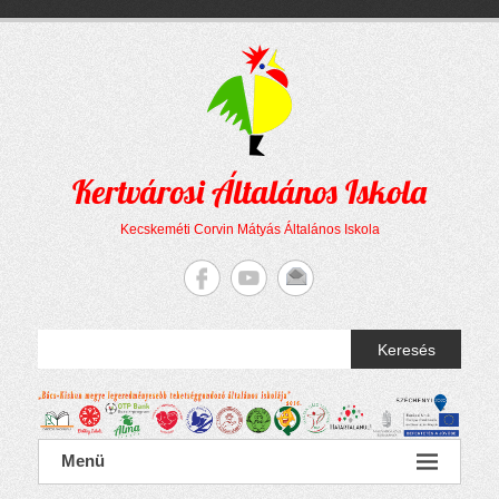
Megszakítás
Skip
to
content
Kertvárosi Általános Iskola
Kecskeméti Corvin Mátyás Általános Iskola
Keresés
Menü