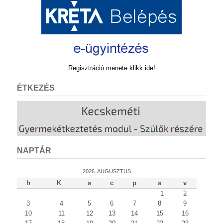
Regisztráció menete klikk ide!
ÉTKEZÉS
NAPTÁR
2026. AUGUSZTUS
h
K
s
c
p
s
v
1
2
3
4
5
6
7
8
9
10
11
12
13
14
15
16