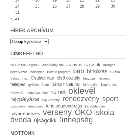
17
18
19
20
21
22
23
24
25
26
27
28
29
30
31
« jún
HÍREK ARCHÍVUM
Hírek
archívum
CÍMKEFELHŐ
aranyos kakasok
90 évesek vagyunk
Alapítványi bál
ballagás
báb
bírkózás
beiratkozás
bolhapiac
Bozsik program
Ciróka
Családi nap
első osztály
Bábszínház
fagyizás
farsang
fellépés
Játssz velünk!
gyűjtés
Judo
kirándulás
Kutyás óra
oklevél
német
Könyvtár
nyugdíjas klub
rendezvény
sport
rajzpályázat
rajzverseny
tehetséggondozás
szépülünk
tanévzáró
továbbtanulás
verseny
ÖKO iskola
udvarrendezés
óvoda
ünnepség
újságcikk
MOTTÓNK