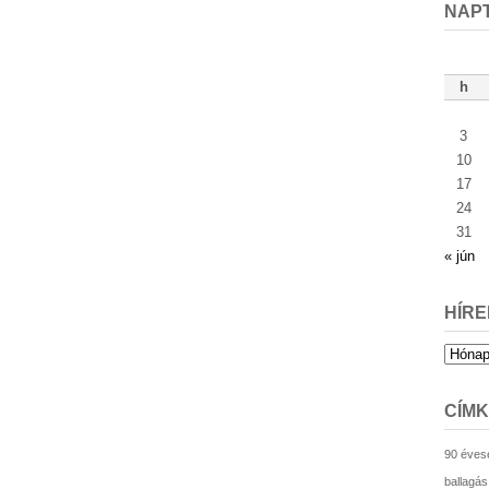
NAP
h
3
10
17
24
31
« jún
HÍRE
Hírek
archív
CÍM
90 éves
ballagás