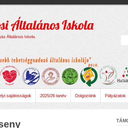
si Általános Iskola
ás Általános Iskola
lyi sajátosságok
2025/26 tanév
Dolgozóink
Pályázatok
TÁM
seny