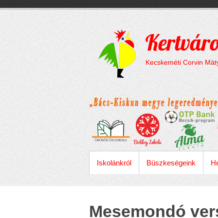
Megszakítás
Skip
to
content
Kertváro
Kecskeméti Corvin Máty
ELSŐDLEGES MENÜ
Iskolánkról
Büszkeségeink
He
Mesemondó ver