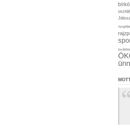
bírk
osztál
Játssz
nyugdíja
rajzp
spo
továbbt
ÖKO
ün
MOT