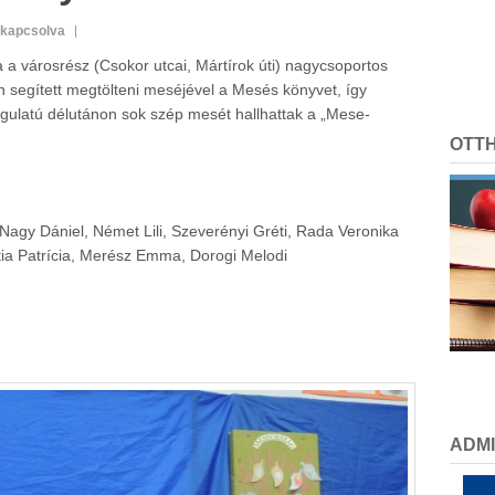
ikapcsolva
a a városrész (Csokor utcai, Mártírok úti) nagycsoportos
segített megtölteni meséjével a Mesés könyvet, így
angulatú délutánon sok szép mesét hallhattak a „Mese-
OTT
Nagy Dániel, Német Lili, Szeverényi Gréti, Rada Veronika
ntia Patrícia, Merész Emma, Dorogi Melodi
ADMI