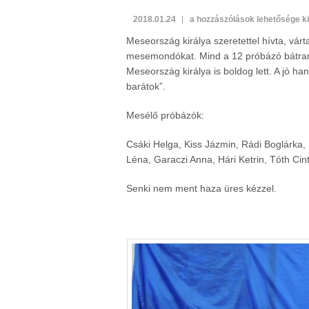
Mesemondó
2018.01.24
a hozzászólások lehetősége k
verseny
Meseország királya szeretettel hívta, várt
bejegyzéshez
mesemondókat. Mind a 12 próbázó bátran 
Meseország királya is boldog lett. A jó h
barátok”.
Mesélő próbázók:
Csáki Helga, Kiss Jázmin, Rádi Boglárka, 
Léna, Garaczi Anna, Hári Ketrin, Tóth Ci
Senki nem ment haza üres kézzel.