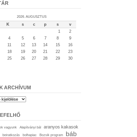
TÁR
2026. AUGUSZTUS
K
s
c
p
s
v
1
2
4
5
6
7
8
9
11
12
13
14
15
16
18
19
20
21
22
23
25
26
27
28
29
30
K ARCHÍVUM
um
KEFELHŐ
aranyos kakasok
ek vagyunk
Alapítványi bál
báb
beiratkozás
bolhapiac
Bozsik program