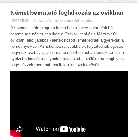
Német bemutató foglalkozás az ovikban
Német
2018.05.03
a hozzászólások lehetősége kikapcsolva
bemutató
Az óvóda-iskola program keretében a tanév során Zoli bácsi
foglalkozás
hetente tart német szakkört a Csokor utcai és a Mártírok úti
az
ovikban, ahol játékos keretek között ismerkednek a gyerekek a
ovikban
német nyelvvel. Az iskolában a szakkörök folytatódnak egészen
bejegyzéshez
negyedik osztályig, ahol már csoportbontásban kezdik tanulni a
nyelvet a kisdiákok. Ilyenkor tavasszal a szülőket is meghívjuk,
hogy nézzék meg, mit tanultak a kis szakkörösök.