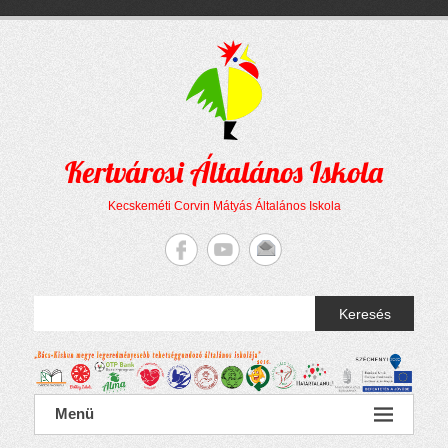
Megszakítás
Skip
to
content
Kertvárosi Általános Iskola
Kecskeméti Corvin Mátyás Általános Iskola
Keresés
Menü