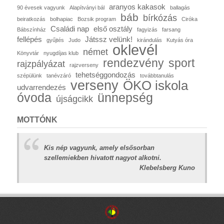
aranyos kakasok
90 évesek vagyunk
Alapítványi bál
ballagás
báb
bírkózás
beiratkozás
bolhapiac
Bozsik program
Ciróka
Családi nap
első osztály
Bábszínház
fagyizás
farsang
fellépés
Játssz velünk!
gyűjtés
Judo
kirándulás
Kutyás óra
oklevél
német
Könyvtár
nyugdíjas klub
rendezvény
sport
rajzpályázat
rajzverseny
tehetséggondozás
szépülünk
tanévzáró
továbbtanulás
verseny
ÖKO iskola
udvarrendezés
óvoda
ünnepség
újságcikk
MOTTÓNK
Kis nép vagyunk, amely elsősorban
szellemiekben hivatott nagyot alkotni.
Klebelsberg Kuno