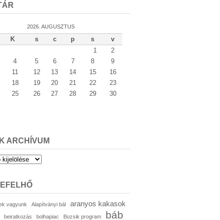
TÁR
2026. AUGUSZTUS
K
s
c
p
s
v
1
2
4
5
6
7
8
9
11
12
13
14
15
16
18
19
20
21
22
23
25
26
27
28
29
30
K ARCHÍVUM
um
KEFELHŐ
aranyos kakasok
ek vagyunk
Alapítványi bál
báb
beiratkozás
bolhapiac
Bozsik program