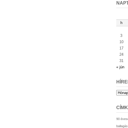
NAP
h
3
10
17
24
31
« jún
HÍRE
Hírek
archív
CÍM
90 éves
ballagás