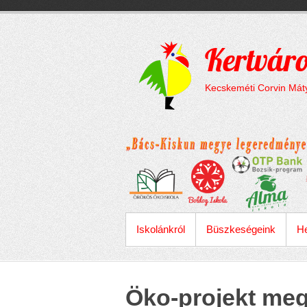
Megszakítás
Skip
to
content
Kertváro
Kecskeméti Corvin Máty
ELSŐDLEGES MENÜ
Iskolánkról
Büszkeségeink
He
Öko-projekt meg