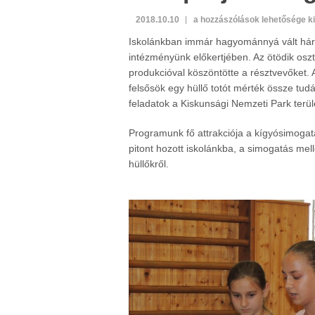
Öko-
2018.10.10
a hozzászólások lehetősége k
projekt
Iskolánkban immár hagyománnyá vált három
megnyitó
intézményünk előkertjében. Az ötödik osz
bejegyzéshez
produkcióval köszöntötte a résztvevőket. 
felsősök egy hüllő totót mérték össze tudá
feladatok a Kiskunsági Nemzeti Park terül
Programunk fő attrakciója a kígyósimogat
pitont hozott iskolánkba, a simogatás mel
hüllőkről.