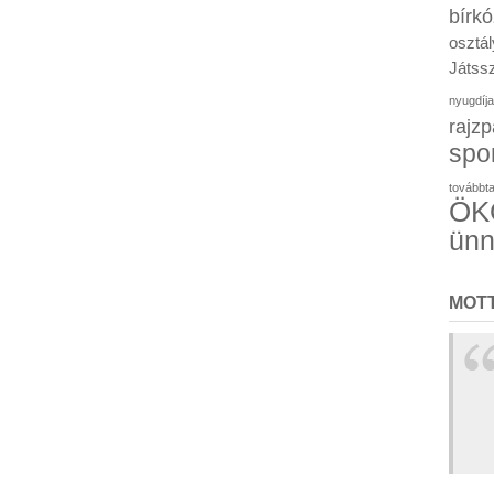
bírk
osztál
Játssz
nyugdíja
rajzp
spo
továbbt
ÖKO
ün
MOT