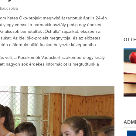
ikapcsolva
 hetes Öko-projekt megnyitóját tartottuk április 24-én
tály egy verssel a harmadik osztály pedig egy énekes
Az alsósok bemutatták „Őshüllő” rajzaikat, eközben a
sukat. Az idei öko-projekt megnyitója, és az előzetes
OTT
etén előforduló hüllő fajokat helyezte középpontba.
ás volt, a Kecskeméti Vadaskert szakembere egy király
lett nagyon sok érdekes információt is megtudtunk a
ADMI