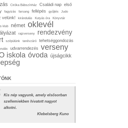
ózás
Családi nap
első
Ciróka Bábszínház
y
fellépés
fagyizás
farsang
gyűjtés
Judo
 velünk!
kirándulás
Kutyás óra
Könyvtár
oklevél
német
s klub
rendezvény
ályázat
rajzverseny
rt
tehetséggondozás
szépülünk
tanévzáró
verseny
udvarrendezés
anulás
 iskola
óvoda
újságcikk
nepség
TÓNK
Kis nép vagyunk, amely elsősorban
szellemiekben hivatott nagyot
alkotni.
Klebelsberg Kuno