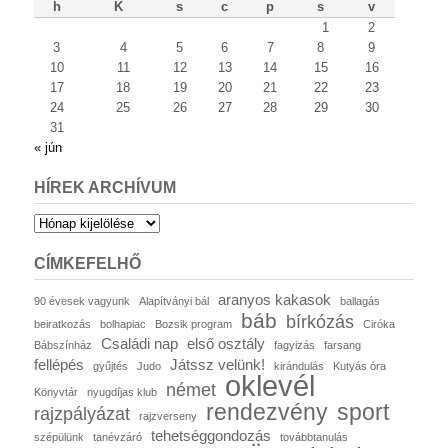
h
K
s
c
p
s
v
1
2
3
4
5
6
7
8
9
10
11
12
13
14
15
16
17
18
19
20
21
22
23
24
25
26
27
28
29
30
31
« jún
HÍREK ARCHÍVUM
Hírek
archívum
CÍMKEFELHŐ
aranyos kakasok
90 évesek vagyunk
Alapítványi bál
ballagás
báb
bírkózás
beiratkozás
bolhapiac
Bozsik program
Ciróka
Családi nap
első osztály
Bábszínház
fagyizás
farsang
fellépés
Játssz velünk!
gyűjtés
Judo
kirándulás
Kutyás óra
oklevél
német
Könyvtár
nyugdíjas klub
rendezvény
sport
rajzpályázat
rajzverseny
tehetséggondozás
szépülünk
tanévzáró
továbbtanulás