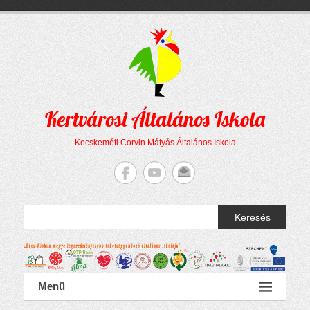
Megszakítás
Skip
to
content
Kertvárosi Általános Iskola
Kecskeméti Corvin Mátyás Általános Iskola
Keresés
Menü