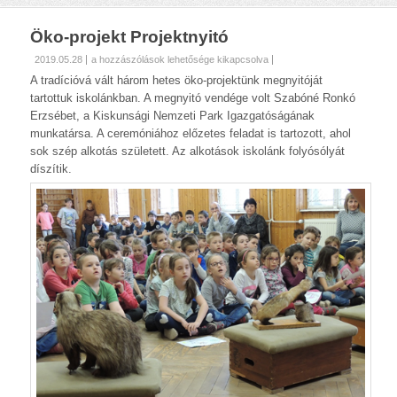
Öko-projekt Projektnyitó
Öko-
2019.05.28
a hozzászólások lehetősége kikapcsolva
projekt
A tradícióvá vált három hetes öko-projektünk megnyitóját
Projektnyitó
tartottuk iskolánkban. A megnyitó vendége volt Szabóné Ronkó
bejegyzéshez
Erzsébet, a Kiskunsági Nemzeti Park Igazgatóságának
munkatársa. A ceremóniához előzetes feladat is tartozott, ahol
sok szép alkotás született. Az alkotások iskolánk folyósólyát
díszítik.