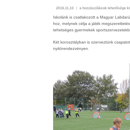
OTP
2016.11.10
a hozzászólások lehetősége k
Bank
Iskolánk is csatlakozott a Magyar Labdar
Bozsik-
hoz, melynek célja a játék megszerettetés
program
tehetséges gyermekek sportszervezetekbe
bejegyzéshez
Két korosztályban is szerveztünk csapatot
nyitórendezvényen.