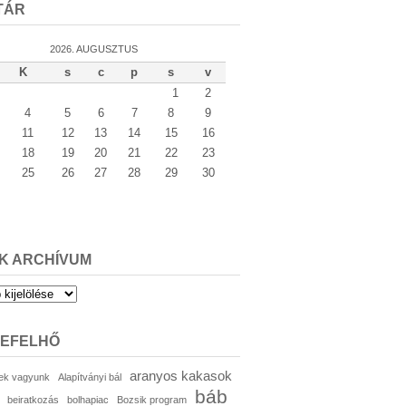
TÁR
2026. AUGUSZTUS
K
s
c
p
s
v
1
2
4
5
6
7
8
9
11
12
13
14
15
16
18
19
20
21
22
23
25
26
27
28
29
30
K ARCHÍVUM
um
KEFELHŐ
aranyos kakasok
ek vagyunk
Alapítványi bál
báb
beiratkozás
bolhapiac
Bozsik program