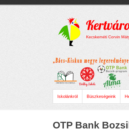
Megszakítás
Skip
to
content
Kertváro
Kecskeméti Corvin Máty
ELSŐDLEGES MENÜ
Iskolánkról
Büszkeségeink
He
OTP Bank Bozsi