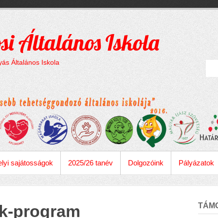
si Általános Iskola
ás Általános Iskola
lyi sajátosságok
2025/26 tanév
Dolgozóink
Pályázatok
TÁM
k-program