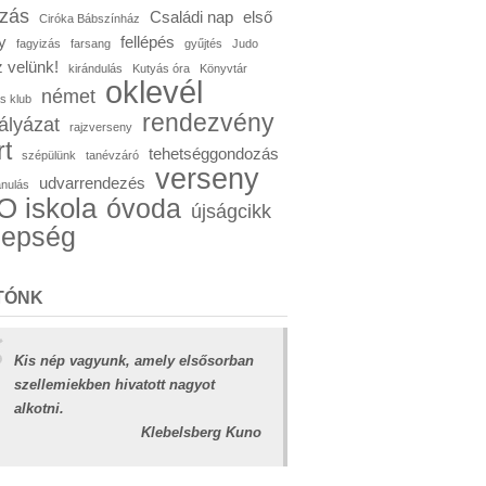
ózás
Családi nap
első
Ciróka Bábszínház
y
fellépés
fagyizás
farsang
gyűjtés
Judo
 velünk!
kirándulás
Kutyás óra
Könyvtár
oklevél
német
s klub
rendezvény
ályázat
rajzverseny
rt
tehetséggondozás
szépülünk
tanévzáró
verseny
udvarrendezés
anulás
 iskola
óvoda
újságcikk
nepség
TÓNK
Kis nép vagyunk, amely elsősorban
szellemiekben hivatott nagyot
alkotni.
Klebelsberg Kuno