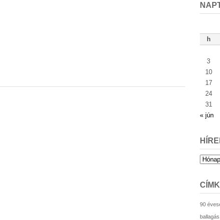
NAP
h
3
10
17
24
31
« jún
HÍRE
Hírek
archív
CÍM
90 éves
ballagás