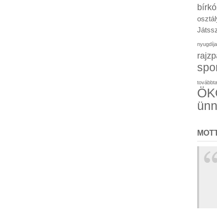
bírk
osztál
Játssz
nyugdíja
rajzp
spo
továbbt
ÖKO
ün
MOT