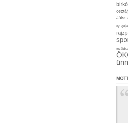
bírk
osztál
Játssz
nyugdíja
rajzp
spo
továbbt
ÖKO
ün
MOT