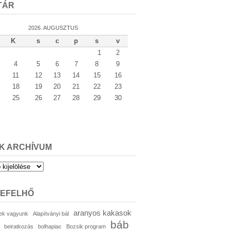
TÁR
2026. AUGUSZTUS
K
s
c
p
s
v
1
2
4
5
6
7
8
9
11
12
13
14
15
16
18
19
20
21
22
23
25
26
27
28
29
30
K ARCHÍVUM
um
KEFELHŐ
aranyos kakasok
ek vagyunk
Alapítványi bál
báb
beiratkozás
bolhapiac
Bozsik program