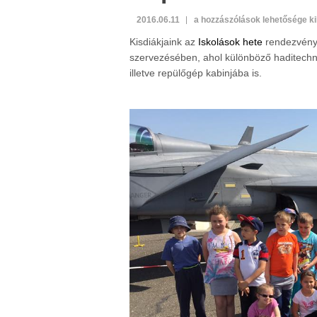
Repülőbázis
2016.06.11
a hozzászólások lehetősége k
látogatás
Kisdiákjaink az
Iskolások hete
rendezvénye
bejegyzéshez
szervezésében, ahol különböző haditechni
illetve repülőgép kabinjába is.