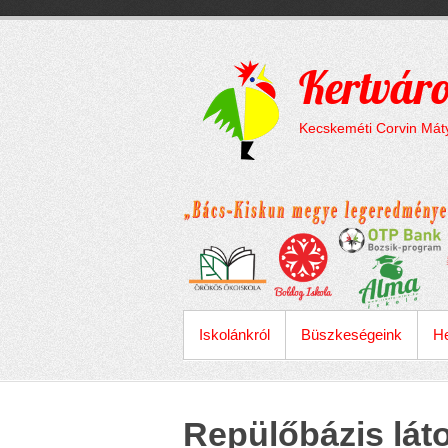
Megszakítás
Skip
to
content
Kertváro
Kecskeméti Corvin Máty
ELSŐDLEGES MENÜ
Iskolánkról
Büszkeségeink
He
Repülőbázis lát