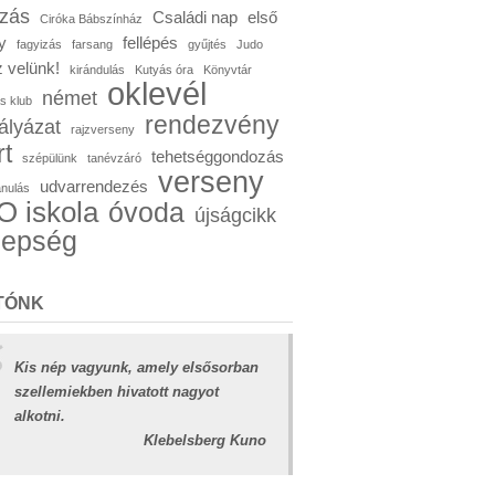
ózás
Családi nap
első
Ciróka Bábszínház
y
fellépés
fagyizás
farsang
gyűjtés
Judo
 velünk!
kirándulás
Kutyás óra
Könyvtár
oklevél
német
s klub
rendezvény
ályázat
rajzverseny
rt
tehetséggondozás
szépülünk
tanévzáró
verseny
udvarrendezés
anulás
 iskola
óvoda
újságcikk
nepség
TÓNK
Kis nép vagyunk, amely elsősorban
szellemiekben hivatott nagyot
alkotni.
Klebelsberg Kuno