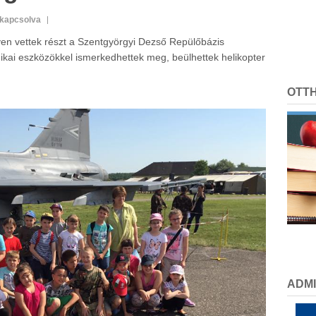
ikapcsolva
n vettek részt a Szentgyörgyi Dezső Repülőbázis
kai eszközökkel ismerkedhettek meg, beülhettek helikopter
OTT
ADMI