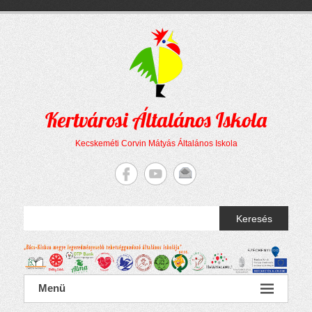
Megszakítás
Skip
to
content
Kertvárosi Általános Iskola
Kecskeméti Corvin Mátyás Általános Iskola
Keresés
Menü