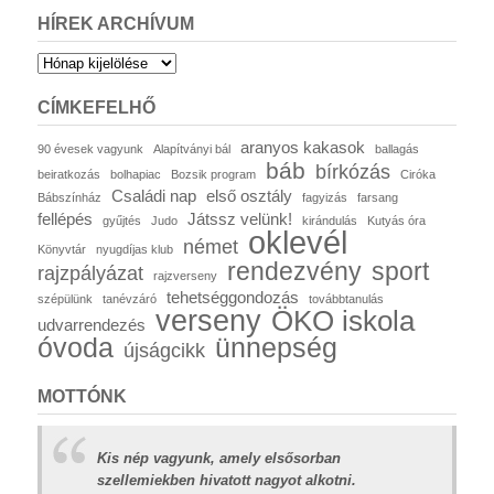
HÍREK ARCHÍVUM
Hírek
archívum
CÍMKEFELHŐ
aranyos kakasok
90 évesek vagyunk
Alapítványi bál
ballagás
báb
bírkózás
beiratkozás
bolhapiac
Bozsik program
Ciróka
Családi nap
első osztály
Bábszínház
fagyizás
farsang
fellépés
Játssz velünk!
gyűjtés
Judo
kirándulás
Kutyás óra
oklevél
német
Könyvtár
nyugdíjas klub
rendezvény
sport
rajzpályázat
rajzverseny
tehetséggondozás
szépülünk
tanévzáró
továbbtanulás
verseny
ÖKO iskola
udvarrendezés
óvoda
ünnepség
újságcikk
MOTTÓNK
Kis nép vagyunk, amely elsősorban
szellemiekben hivatott nagyot alkotni.