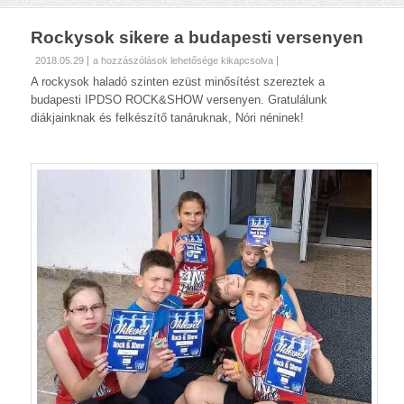
Rockysok sikere a budapesti versenyen
Rockysok
2018.05.29
a hozzászólások lehetősége kikapcsolva
sikere
A rockysok haladó szinten ezüst minősítést szereztek a
a
budapesti IPDSO ROCK&SHOW versenyen. Gratulálunk
budapesti
diákjainknak és felkészítő tanáruknak, Nóri néninek!
versenyen
bejegyzéshez