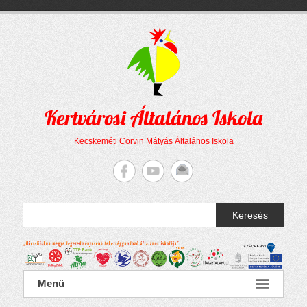
Megszakítás
Skip
to
content
Kertvárosi Általános Iskola
Kecskeméti Corvin Mátyás Általános Iskola
Keresés
Menü