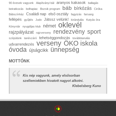
aranyos kakasok
90 évesek vagyunk
Alapítványi bál
ballagás
báb
bírkózás
beiratkozás
bolhapiac
Bozsik program
Ciróka
Családi nap
első osztály
Bábszínház
fagyizás
farsang
fellépés
Játssz velünk!
gyűjtés
Judo
kirándulás
Kutyás óra
oklevél
német
Könyvtár
nyugdíjas klub
rendezvény
sport
rajzpályázat
rajzverseny
tehetséggondozás
szépülünk
tanévzáró
továbbtanulás
verseny
ÖKO iskola
udvarrendezés
óvoda
ünnepség
újságcikk
MOTTÓNK
Kis nép vagyunk, amely elsősorban
szellemiekben hivatott nagyot alkotni.
Klebelsberg Kuno