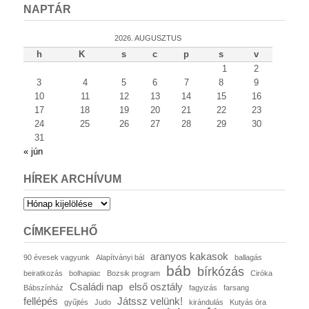
NAPTÁR
2026. AUGUSZTUS
h
K
s
c
p
s
v
1
2
3
4
5
6
7
8
9
10
11
12
13
14
15
16
17
18
19
20
21
22
23
24
25
26
27
28
29
30
31
« jún
HÍREK ARCHÍVUM
Hírek
archívum
CÍMKEFELHŐ
aranyos kakasok
90 évesek vagyunk
Alapítványi bál
ballagás
báb
bírkózás
beiratkozás
bolhapiac
Bozsik program
Ciróka
Családi nap
első osztály
Bábszínház
fagyizás
farsang
fellépés
Játssz velünk!
gyűjtés
Judo
kirándulás
Kutyás óra