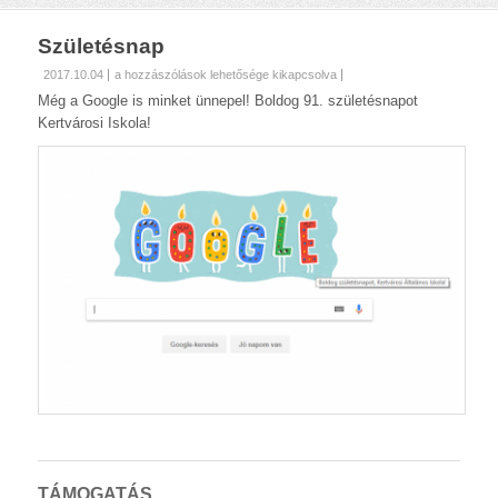
Születésnap
Születésnap
2017.10.04
a hozzászólások lehetősége kikapcsolva
bejegyzéshez
Még a Google is minket ünnepel! Boldog 91. születésnapot
Kertvárosi Iskola!
TÁMOGATÁS