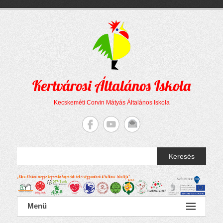
Megszakítás
Skip
to
content
Kertvárosi Általános Iskola
Kecskeméti Corvin Mátyás Általános Iskola
Keresés
Menü