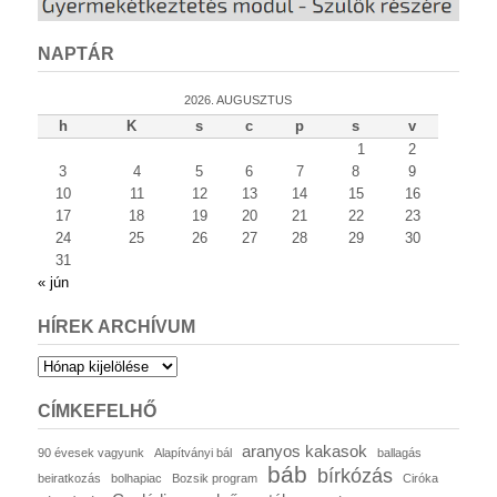
NAPTÁR
2026. AUGUSZTUS
h
K
s
c
p
s
v
1
2
3
4
5
6
7
8
9
10
11
12
13
14
15
16
17
18
19
20
21
22
23
24
25
26
27
28
29
30
31
« jún
HÍREK ARCHÍVUM
Hírek
archívum
CÍMKEFELHŐ
aranyos kakasok
90 évesek vagyunk
Alapítványi bál
ballagás
báb
bírkózás
beiratkozás
bolhapiac
Bozsik program
Ciróka