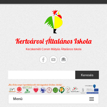
Megszakítás
Skip
to
content
Kertvárosi Általános Iskola
Kecskeméti Corvin Mátyás Általános Iskola
Keresés
Menü