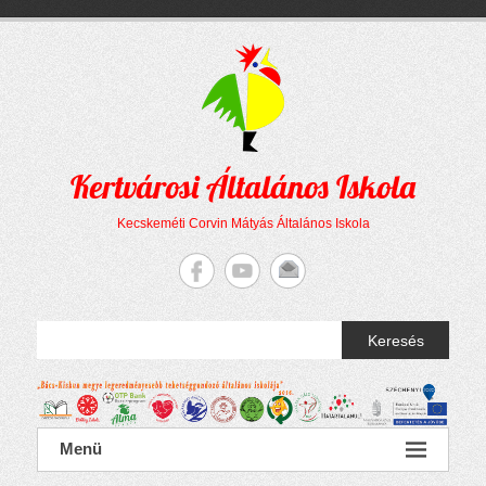
Megszakítás
Skip
to
content
Kertvárosi Általános Iskola
Kecskeméti Corvin Mátyás Általános Iskola
Keresés
Menü