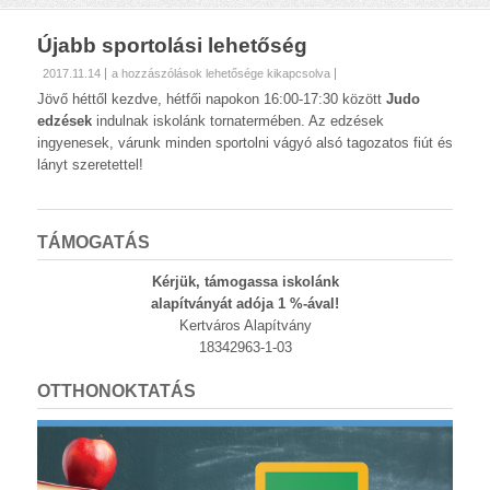
Újabb sportolási lehetőség
Újabb
2017.11.14
a hozzászólások lehetősége kikapcsolva
sportolási
Jövő héttől kezdve, hétfői napokon 16:00-17:30 között
Judo
lehetőség
edzések
indulnak iskolánk tornatermében. Az edzések
bejegyzéshez
ingyenesek, várunk minden sportolni vágyó alsó tagozatos fiút és
lányt szeretettel!
TÁMOGATÁS
Kérjük, támogassa iskolánk
alapítványát adója 1 %-ával!
Kertváros Alapítvány
18342963-1-03
OTTHONOKTATÁS