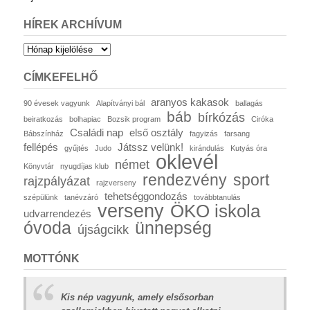
HÍREK ARCHÍVUM
Hírek
archívum
CÍMKEFELHŐ
aranyos kakasok
90 évesek vagyunk
Alapítványi bál
ballagás
báb
bírkózás
beiratkozás
bolhapiac
Bozsik program
Ciróka
Családi nap
első osztály
Bábszínház
fagyizás
farsang
fellépés
Játssz velünk!
gyűjtés
Judo
kirándulás
Kutyás óra
oklevél
német
Könyvtár
nyugdíjas klub
rendezvény
sport
rajzpályázat
rajzverseny
tehetséggondozás
szépülünk
tanévzáró
továbbtanulás
verseny
ÖKO iskola
udvarrendezés
óvoda
ünnepség
újságcikk
MOTTÓNK
Kis nép vagyunk, amely elsősorban