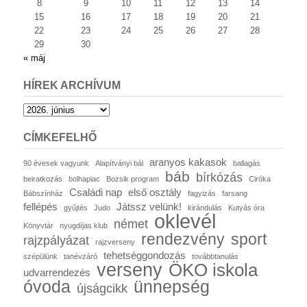
8
9
10
11
12
13
14
15
16
17
18
19
20
21
22
23
24
25
26
27
28
29
30
« máj
HÍREK ARCHÍVUM
Hírek
archívum
CÍMKEFELHŐ
aranyos kakasok
90 évesek vagyunk
Alapítványi bál
ballagás
báb
bírkózás
beiratkozás
bolhapiac
Bozsik program
Ciróka
Családi nap
első osztály
Bábszínház
fagyizás
farsang
fellépés
Játssz velünk!
gyűjtés
Judo
kirándulás
Kutyás óra
oklevél
német
Könyvtár
nyugdíjas klub
rendezvény
sport
rajzpályázat
rajzverseny
tehetséggondozás
szépülünk
tanévzáró
továbbtanulás
verseny
ÖKO iskola
udvarrendezés
óvoda
ünnepség
újságcikk