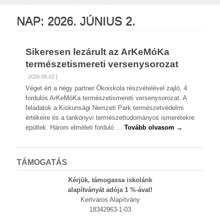
NAP:
2026. JÚNIUS 2.
Sikeresen lezárult az ArKeMóKa
természetismereti versenysorozat
2026.06.02
Véget ért a négy partner Ökoiskola részvételével zajló, 4
fordulós ArKeMóKa természetismereti versenysorozat. A
feladatok a Kiskunsági Nemzeti Park természetvédelmi
értékeire és a tankönyvi természettudományos ismeretekre
épültek. Három elméleti forduló …
Tovább olvasom →
TÁMOGATÁS
Kérjük, támogassa iskolánk
alapítványát adója 1 %-ával!
Kertváros Alapítvány
18342963-1-03