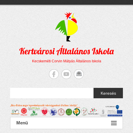
Megszakítás
Skip
to
content
Kertvárosi Általános Iskola
Kecskeméti Corvin Mátyás Általános Iskola
Keresés
Menü