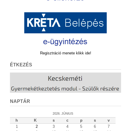
Regisztráció menete klikk ide!
ÉTKEZÉS
NAPTÁR
2026. JÚNIUS
h
K
s
c
p
s
v
1
2
3
4
5
6
7