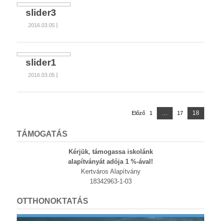
slider3
2016.03.05
slider1
2016.03.05
Bejegyzések
Page
…
18
Előző
1
Page
17
Page
lapozása
TÁMOGATÁS
Kérjük, támogassa iskolánk
alapítványát adója 1 %-ával!
Kertváros Alapítvány
18342963-1-03
OTTHONOKTATÁS