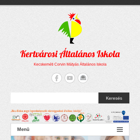
Megszakítás
Skip
to
content
Kertvárosi Általános Iskola
Kecskeméti Corvin Mátyás Általános Iskola
Keresés
Menü