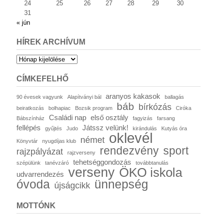
24
25
26
27
28
29
30
31
« jún
HÍREK ARCHÍVUM
Hírek
archívum
CÍMKEFELHŐ
aranyos kakasok
90 évesek vagyunk
Alapítványi bál
ballagás
báb
bírkózás
beiratkozás
bolhapiac
Bozsik program
Ciróka
Családi nap
első osztály
Bábszínház
fagyizás
farsang
fellépés
Játssz velünk!
gyűjtés
Judo
kirándulás
Kutyás óra
oklevél
német
Könyvtár
nyugdíjas klub
rendezvény
sport
rajzpályázat
rajzverseny
tehetséggondozás
szépülünk
tanévzáró
továbbtanulás
verseny
ÖKO iskola
udvarrendezés
óvoda
ünnepség
újságcikk
MOTTÓNK